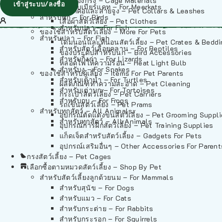
วัสดุรองกรง – Cage Materials
เข้าสู่ระบบ/ลงชื่อ
สำหรับเมียร์แคท – For Meerkats
ปลอกคอและสายจูง – Pet Collars & Leashes
สำหรับนก – For Birds
เสื้อผ้าสัตว์เลี้ยง – Pet Clothes
สำหรับปลา – For Fish
ของใช้สำหรับสัตว์เลี้ยง – More For Pets
สำหรับปลา – For Fish
โดมนอนและที่นอนสัตว์เลี้ยง – Pet Crates & Bedd
สำหรับสัตว์เลื้อยคลาน – For Reptiles
ของประดับสำหรับนก – Bird Accessories
สำหรับกิ้งก่า – For Lizards
หลอดไฟให้ความร้อน – Heat Light Bulb
สำหรับงู – For Snakes
ของใช้สำหรับผู้เลี้ยง – Items For Pet Parents
สำหรับเต่าน้ำ – For Turtles
ผลิตภัณฑ์ทำความสะอาด – Pet Cleaning
สำหรับเต่าบก – For Tortoises
กระเป๋าสัตว์เลี้ยง – Pet Carriers
สำหรับกบ – For Frogs
รถเข็นสัตว์เลี้ยง – Pet Prams
สำหรับทุกสัตว์ – All Animals
อุปกรณ์ตัดแต่งขนสัตว์เลี้ยง – Pet Grooming Suppl
สำหรับทุกสัตว์ – All Animals
อุปกรณ์การฝึกสัตว์เลี้ยง – Pet Training Supplies
แก็ดเจ็ตสำหรับสัตว์เลี้ยง – Gadgets For Pets
อุปกรณ์เสริมอื่นๆ – Other Accessories For Parent
กรงสัตว์เลี้ยง – Pet Cages
เลือกซื้อตามหมวดสัตว์เลี้ยง – Shop By Pet
สำหรับสัตว์เลี้ยงลูกด้วยนม – For Mammals
สำหรับสุนัข – For Dogs
สำหรับแมว – For Cats
สำหรับกระต่าย – For Rabbits
สำหรับกระรอก – For Squirrels