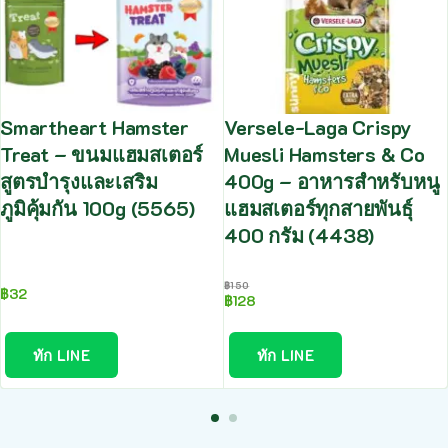
Smartheart Hamster
Versele-Laga Crispy
Treat – ขนมแฮมสเตอร์
Muesli Hamsters & Co
สูตรบำรุงและเสริม
400g – อาหารสำหรับหนู
ภูมิคุ้มกัน 100g (5565)
แฮมสเตอร์ทุกสายพันธุ์
400 กรัม (4438)
฿
150
฿
32
฿
128
ทัก LINE
ทัก LINE