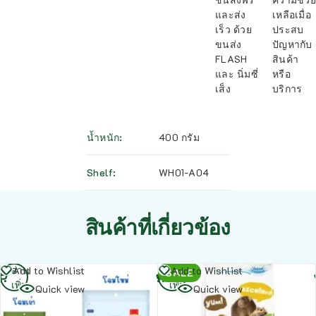
และส่ง
เหลือเมื่อ
เร็ว ด้วย
ประสบ
ขนส่ง
ปัญหากับ
FLASH
สินค้า
และ นิ่มซี่
หรือ
เส็ง
บริการ
น้ำหนัก
400 กรัม
Shelf
WH01-A04
สินค้าที่เกี่ยวข้อง
อ่าน
อ่าน
Add to Wishlist
Add to Wishlist
SALE
เพิ่ม
เพิ่ม
Quick view
Quick view