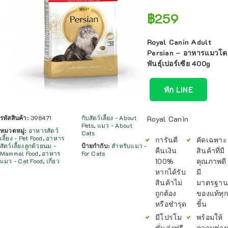
฿
259
Royal Canin Adult
Persian – อาหารแมวโต
พันธุ์เปอร์เซีย 400g
ทัก LINE
รหัสสินค้า:
398471
กับสัตว์เลี้ยง - About
Royal Canin
Pets
,
แมว - About
หมวดหมู่:
อาหารสัตว์
Cats
เลี้ยง - Pet Food
,
อาหาร
การันตี
คัดเฉพาะ
สัตว์เลี้ยงลูกด้วยนม -
ป้ายกำกับ:
สำหรับแมว -
คืนเงิน
สินค้าที่มี
Mammal Food
,
อาหาร
For Cats
100%
คุณภาพดี
แมว - Cat Food
,
เกี่ยว
หากได้รับ
มี
สินค้าไม่
มาตรฐาน
ถูกต้อง
ของแท้ทุก
หรือชำรุด
ชิ้น
มีโปรโม
พร้อมให้
ชั่นส่งฟรี
ความช่วย