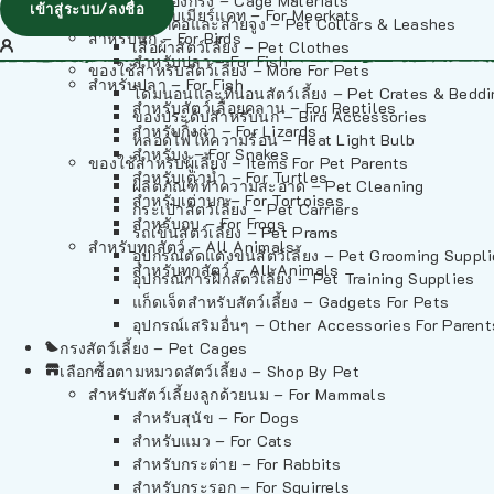
วัสดุรองกรง – Cage Materials
เข้าสู่ระบบ/ลงชื่อ
สำหรับเมียร์แคท – For Meerkats
ปลอกคอและสายจูง – Pet Collars & Leashes
สำหรับนก – For Birds
เสื้อผ้าสัตว์เลี้ยง – Pet Clothes
สำหรับปลา – For Fish
ของใช้สำหรับสัตว์เลี้ยง – More For Pets
สำหรับปลา – For Fish
โดมนอนและที่นอนสัตว์เลี้ยง – Pet Crates & Bedd
สำหรับสัตว์เลื้อยคลาน – For Reptiles
ของประดับสำหรับนก – Bird Accessories
สำหรับกิ้งก่า – For Lizards
หลอดไฟให้ความร้อน – Heat Light Bulb
สำหรับงู – For Snakes
ของใช้สำหรับผู้เลี้ยง – Items For Pet Parents
สำหรับเต่าน้ำ – For Turtles
ผลิตภัณฑ์ทำความสะอาด – Pet Cleaning
สำหรับเต่าบก – For Tortoises
กระเป๋าสัตว์เลี้ยง – Pet Carriers
สำหรับกบ – For Frogs
รถเข็นสัตว์เลี้ยง – Pet Prams
สำหรับทุกสัตว์ – All Animals
อุปกรณ์ตัดแต่งขนสัตว์เลี้ยง – Pet Grooming Suppl
สำหรับทุกสัตว์ – All Animals
อุปกรณ์การฝึกสัตว์เลี้ยง – Pet Training Supplies
แก็ดเจ็ตสำหรับสัตว์เลี้ยง – Gadgets For Pets
อุปกรณ์เสริมอื่นๆ – Other Accessories For Parent
กรงสัตว์เลี้ยง – Pet Cages
เลือกซื้อตามหมวดสัตว์เลี้ยง – Shop By Pet
สำหรับสัตว์เลี้ยงลูกด้วยนม – For Mammals
สำหรับสุนัข – For Dogs
สำหรับแมว – For Cats
สำหรับกระต่าย – For Rabbits
สำหรับกระรอก – For Squirrels