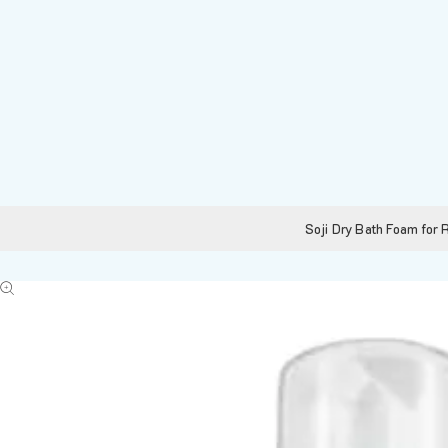
Soji Dry Bath Foam for