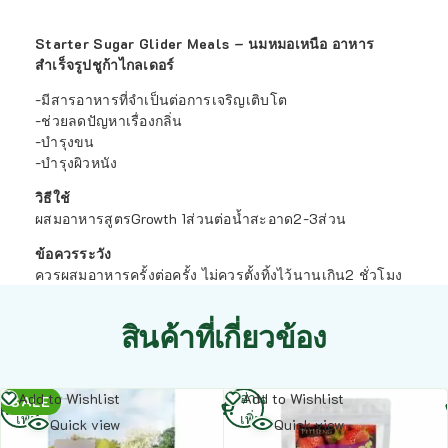
Starter Sugar Glider Meals – นมหมอเหนือ อาหาร
สำเร็จรูปชูก้าไกลเดอร์
-มีสารอาหารที่จำเป็นต่อการ​เจริญ​เติบโต
-ช่วยลดปัญหาเรื่องกลิ่น
-บำรุงขน
-บำรุงผิวหนัง
วิธีใช้​
ผสมอาหารสูตร​Growth 1ส่วน​ต่อน้ำสะอาด​2-3ส่วน
ข้อควรระวัง
ควรผสมอาหารครั้ง​ต่อครั้ง​ ไม่ควรตั้งทิ้งไว้นานเกิน​2 ชั่วโมง
สินค้าที่เกี่ยวข้อง
อ่าน
อ่าน
Add to Wishlist
Add to Wishlist
SALE
เพิ่ม
เพิ่ม
Quick view
Quick view