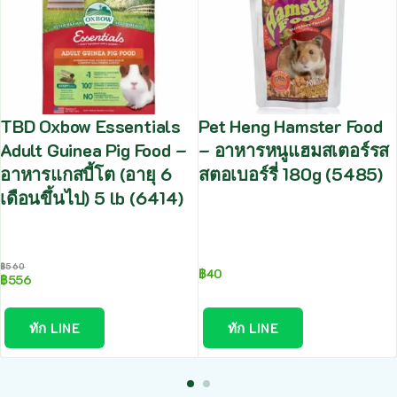
TBD Oxbow Essentials
Pet Heng Hamster Food
Adult Guinea Pig Food –
– อาหารหนูแฮมสเตอร์รส
อาหารแกสบี้โต (อายุ 6
สตอเบอร์รี่ 180g (5485)
เดือนขึ้นไป) 5 lb (6414)
฿
560
฿
40
฿
556
ทัก LINE
ทัก LINE