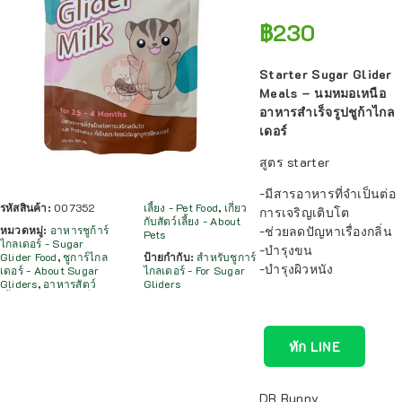
฿
230
Starter Sugar Glider
Meals – นมหมอเหนือ
อาหารสำเร็จรูปชูก้าไกล
เดอร์
สูตร starter
-มีสารอาหารที่จำเป็นต่อ
รหัสสินค้า:
007352
เลี้ยง - Pet Food
,
เกี่ยว
การ​เจริญ​เติบโต
กับสัตว์เลี้ยง - About
-ช่วยลดปัญหาเรื่องกลิ่น
หมวดหมู่:
อาหารชูก้าร์
Pets
ไกลเดอร์ - Sugar
-บำรุงขน
Glider Food
,
ชูการ์ไกล
ป้ายกำกับ:
สำหรับชูการ์
-บำรุงผิวหนัง
เดอร์ - About Sugar
ไกลเดอร์ - For Sugar
Gliders
,
อาหารสัตว์
Gliders
ทัก LINE
DR Bunny