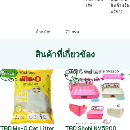
เส็ง
สินค้าหรือ
บริการ
น้ำหนัก
70 กรัม
สินค้าที่เกี่ยวข้อง
อ่าน
อ่าน
Add to Wishlist
Add to Wishlist
SALE
เพิ่ม
เพิ่ม
Quick view
Quick view
TBD Me-O Cat Litter
TBD Shobi NV5200