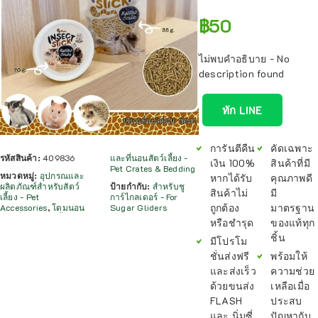
฿
50
ไม่พบคำอธิบาย - No
description found
ทัก LINE
การันตีคืน
คัดเฉพาะ
รหัสสินค้า:
409836
และที่นอนสัตว์เลี้ยง -
เงิน 100%
สินค้าที่มี
Pet Crates & Bedding
หมวดหมู่:
อุปกรณและ
หากได้รับ
คุณภาพดี
ผลิตภัณฑ์สำหรับสัตว์
ป้ายกำกับ:
สำหรับชู
สินค้าไม่
มี
เลี้ยง - Pet
การ์ไกลเดอร์ - For
ถูกต้อง
มาตรฐาน
Accessories
,
โดมนอน
Sugar Gliders
หรือชำรุด
ของแท้ทุก
ชิ้น
มีโปรโม
ชั่นส่งฟรี
พร้อมให้
และส่งเร็ว
ความช่วย
ด้วยขนส่ง
เหลือเมื่อ
FLASH
ประสบ
และ นิ่มซี่
ปัญหากับ