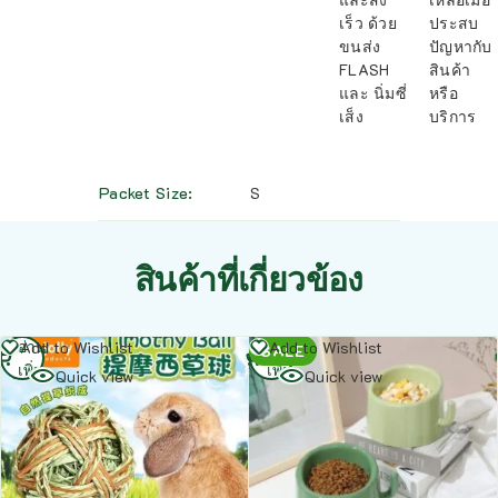
เร็ว ด้วย
ประสบ
ขนส่ง
ปัญหากับ
FLASH
สินค้า
และ นิ่มซี่
หรือ
เส็ง
บริการ
Packet Size
S
สินค้าที่เกี่ยวข้อง
อ่าน
อ่าน
Add to Wishlist
Add to Wishlist
SALE
เพิ่ม
เพิ่ม
Quick view
Quick view