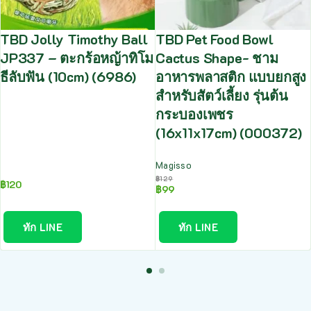
TBD Jolly Timothy Ball
TBD Pet Food Bowl
JP337 – ตะกร้อหญ้าทิโม
Cactus Shape- ชาม
ธีลับฟัน (10cm) (6986)
อาหารพลาสติก แบบยกสูง
สำหรับสัตว์เลี้ยง รุ่นต้น
กระบองเพชร
(16x11x17cm) (000372)
Magisso
฿
129
฿
120
฿
99
ทัก LINE
ทัก LINE