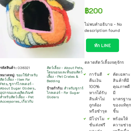
฿
200
ไม่พบคำอธิบาย - No
description found
ทัก LINE
ตลาดสัตว์เลี้ยงจตุจักร
รหัสสินค้า:
038321
สัตว์เลี้ยง - About Pets
,
โดมนอนและที่นอนสัตว์
การันตี
คัดเฉพาะ
หมวดหมู่:
ของใช้สำหรับ
เลี้ยง - Pet Crates &
สัตว์เลี้ยง - Item For
คืนเงิน
สินค้าที่มี
Bedding
Pets
,
ชูการ์ไกลเดอร์ -
100%
คุณภาพดี
About Sugar Gliders
,
ป้ายกำกับ:
สำหรับชูการ์
หากได้รับ
มี
อุปกรณและผลิตภัณฑ์
ไกลเดอร์ - For Sugar
สำหรับสัตว์เลี้ยง - Pet
Gliders
สินค้าไม่
มาตรฐาน
Accessories
,
เกี่ยวกับ
ถูกต้อง
ของแท้ทุก
หรือชำรุด
ชิ้น
มีโปรโม
พร้อมให้
ชั่นส่งฟรี
ความช่วย
และส่ง
เหลือเมื่อ