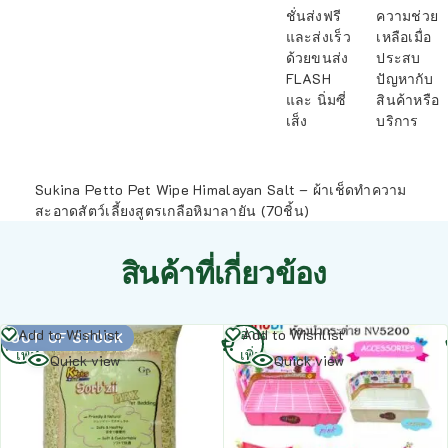
ชั่นส่งฟรี
ความช่วย
และส่งเร็ว
เหลือเมื่อ
ด้วยขนส่ง
ประสบ
FLASH
ปัญหากับ
และ นิ่มซี่
สินค้าหรือ
เส็ง
บริการ
Sukina Petto Pet Wipe Himalayan Salt – ผ้าเช็ดทำความ
สะอาดสัตว์เลี้ยงสูตรเกลือหิมาลายัน (70ชิ้น)
สินค้าที่เกี่ยวข้อง
อ่าน
อ่าน
Add to Wishlist
Add to Wishlist
OUT OF STOCK
เพิ่ม
เพิ่ม
Quick view
Quick view