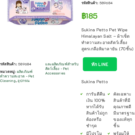
รหัสสินค้า:
589684
฿
185
Sukina Petto Pet Wipe
Himalayan Salt – ผ้าเช็ด
ทำความสะอาดสัตว์เลี้ยง
สูตรเกลือหิมาลายัน (70ชิ้น)
ทัก LINE
รหัสสินค้า:
589684
และผลิตภัณฑ์สำหรับ
สัตว์เลี้ยง - Pet
หมวดหมู่:
ผลิตภัณฑ์
Accessories
ทำความสะอาด - Pet
Cleaning
,
อุปกรณ
Sukina Petto
การันตีคืน
คัดเฉพาะ
เงิน 100%
สินค้าที่มี
หากได้รับ
คุณภาพดี
สินค้าไม่ถูก
มีมาตรฐาน
ต้องหรือ
ของแท้ทุก
ชำรุด
ชิ้น
มีโปรโม
พร้อมให้