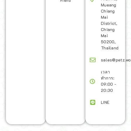
Friend
Mueang
Chiang
Mai
District,
Chiang
Mai
50200,
Thailand
sales@petz.wo
เวลา
ทำการ:
09:00 -
20:30
LINE