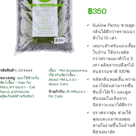
฿
350
Sukina Petto ช่วยดูด
กลิ่นได้ดีกว่าทรายแมว
ทั่วไป 10 เท่า
เหมาะสำหรับแมวเลี้ยง
ในบ้าน ใช้ประหยัด
กว่าทรายแมวทั่วไป 3
เท่า ผลิตจากเปลือกไม้
รหัสสินค้า:
009644
เลี้ยง - Pet Accessories
,
สนธรรมชาติ 100%
เกี่ยวกับสัตว์เลี้ยง -
หมวดหมู่:
ของใช้สำหรับ
ขจัดกลิ่นหมดสิ้น ทราย
About Pets
,
แมว -
สัตว์เลี้ยง - Item For
About Cats
แมวไม้สนสามารถซึบ
Pets
,
ทรายแมว - Cat
ซับน้ำได้เร็ว และดูด
Sand
,
อุปกรณและ
ป้ายกำกับ:
สำหรับแมว -
ผลิตภัณฑ์สำหรับสัตว์
For Cats
ซับแอมโมเนียจาก
ปัสสาวะแมวได้ดีกว่า
ปราศจากฝุ่น ช่วยให้
คุณและแมวของคุณ
หายใจง่ายขึ้นในบ้านที่
มีสุขอนามัย