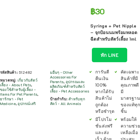
฿
30
Syringe + Pet Nipple
– จุกป้อนนมพร้อมหลอด
ฉีดสำหรับสัตว์เลี้ยง 1ml
ทัก LINE
การันตี
คัดเฉพาะ
รหัสสินค้า:
512482
มอื่นๆ - Other
Accessories For
คืนเงิน
สินค้าที่มี
หมวดหมู่:
เกี่ยวกับสัตว์
Parents
,
อุปกรณและ
100%
คุณภาพดี
เลี้ยง - About Pets
,
ผลิตภัณฑ์สำหรับสัตว์
ของใช้สำหรับผู้เลี้ยง -
หากได้รับ
มี
เลี้ยง - Pet Accessories
Items For Pet Parents
,
สินค้าไม่
มาตรฐาน
ยารักษา - Pet
ป้ายกำกับ:
สำหรับทุก
Medicine
,
อุปกรณ์เสริ
สัตว์ - All Animals
ถูกต้อง
ของแท้ทุก
หรือชำรุด
ชิ้น
มีโปรโม
พร้อมให้
ชั่นส่งฟรี
ความช่วย
และส่ง
เหลือเมื่อ
เร็ว ด้วย
ประสบ