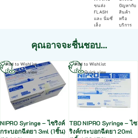
ขนส่ง
ปัญหากับ
FLASH
สินค้า
และ นิ่มซี่
หรือ
เส็ง
บริการ
คุณอาจจะชื่นชอบ…
อ่าน
อ่าน
Add to Wishlist
Add to Wishlist
เพิ่ม
เพิ่ม
Quick view
Quick view
NIPRO Syringe – ไซริงค์
TBD NIPRO Syringe – ไซ
กระบอกฉีดยา 3ml (1ชิ้น)
ริงค์กระบอกฉีดยา 20ml