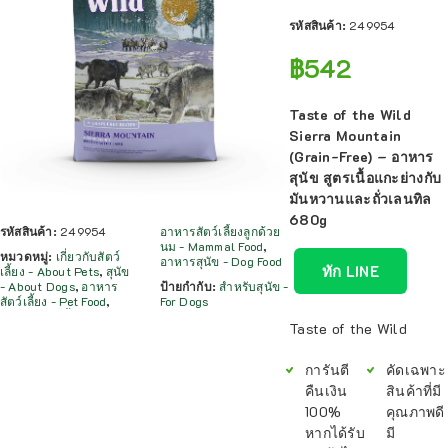
รหัสสินค้า:
249954
฿
542
Taste of the Wild
Sierra Mountain
(Grain-Free) – อาหาร
สุนัข สูตรเนื้อแกะย่างกับ
มันหวานและถั่วเลนทิล
680g
รหัสสินค้า:
249954
อาหารสัตว์เลี้ยงลูกด้วย
นม - Mammal Food
,
หมวดหมู่:
เกี่ยวกับสัตว์
อาหารสุนัข - Dog Food
ทัก LINE
เลี้ยง - About Pets
,
สุนัข
- About Dogs
,
อาหาร
ป้ายกำกับ:
สำหรับสุนัข -
สัตว์เลี้ยง - Pet Food
,
For Dogs
Taste of the Wild
การันตี
คัดเฉพาะ
คืนเงิน
สินค้าที่มี
100%
คุณภาพดี
หากได้รับ
มี