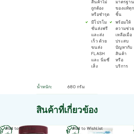
สินค้าไม่
มาตรฐาน
ถูกต้อง
ของแท้ทุก
หรือชำรุด
ชิ้น
มีโปรโม
พร้อมให้
ชั่นส่งฟรี
ความช่วย
และส่ง
เหลือเมื่อ
เร็ว ด้วย
ประสบ
ขนส่ง
ปัญหากับ
FLASH
สินค้า
และ นิ่มซี่
หรือ
เส็ง
บริการ
น้ำหนัก
680 กรัม
สินค้าที่เกี่ยวข้อง
อ่าน
อ่าน
Add to Wishlist
Add to Wishlist