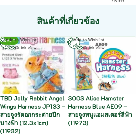
บริการ
สินค้าที่เกี่ยวข้อง
อ่าน
อ่าน
Add to Wishlist
Add to Wishlist
SALE
เพิ่ม
เพิ่ม
Quick view
Quick view
TBD Jolly Rabbit Angel
SOOS Alice Hamster
Wings Harness JP133 –
Harness Blue AE09 –
สายจูงรัดอกกระต่ายปีก
สายจูงหนูแฮมสเตอร์สีฟ้า
นางฟ้า (12.3x1cm)
(11973)
(11932)