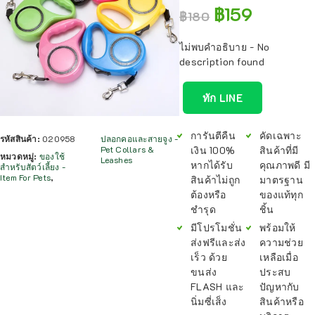
฿
159
฿
180
ไม่พบคำอธิบาย - No
description found
ทัก LINE
การันตีคืน
คัดเฉพาะ
รหัสสินค้า:
020958
ปลอกคอและสายจูง -
เงิน 100%
สินค้าที่มี
Pet Collars &
หมวดหมู่:
ของใช้
Leashes
หากได้รับ
คุณภาพดี มี
สำหรับสัตว์เลี้ยง -
Item For Pets
,
สินค้าไม่ถูก
มาตรฐาน
ต้องหรือ
ของแท้ทุก
ชำรุด
ชิ้น
มีโปรโมชั่น
พร้อมให้
ส่งฟรีและส่ง
ความช่วย
เร็ว ด้วย
เหลือเมื่อ
ขนส่ง
ประสบ
FLASH และ
ปัญหากับ
นิ่มซี่เส็ง
สินค้าหรือ