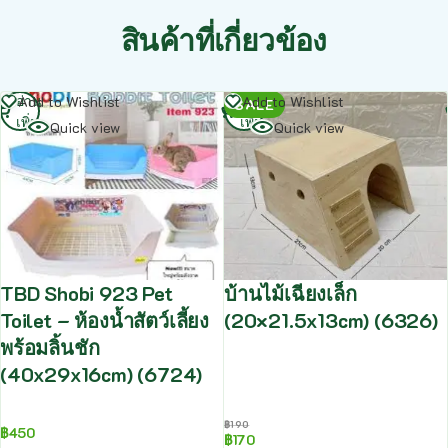
สินค้าที่เกี่ยวข้อง
อ่าน
อ่าน
Add to Wishlist
Add to Wishlist
SALE
เพิ่ม
เพิ่ม
Quick view
Quick view
TBD Shobi 923 Pet
บ้านไม้เฉียงเล็ก
Toilet – ห้องน้ำสัตว์เลี้ยง
(20×21.5x13cm) (6326)
พร้อมลิ้นชัก
(40x29x16cm) (6724)
฿
190
฿
450
฿
170