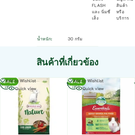
FLASH
สินค้า
และ นิ่มซี่
หรือ
เส็ง
บริการ
น้ำหนัก
30 กรัม
สินค้าที่เกี่ยวข้อง
อ่าน
อ่าน
Add to Wishlist
Add to Wishlist
SALE
SALE
เพิ่ม
เพิ่ม
Quick view
Quick view