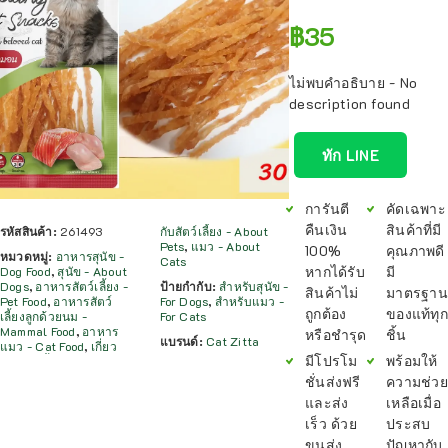
฿
35
ไม่พบคำอธิบาย - No
description found
ทัก LINE
การันตี
คัดเฉพาะ
คืนเงิน
สินค้าที่มี
รหัสสินค้า:
261493
กับสัตว์เลี้ยง - About
Pets
,
แมว - About
100%
คุณภาพดี
หมวดหมู่:
อาหารสุนัข -
Cats
หากได้รับ
มี
Dog Food
,
สุนัข - About
Dogs
,
อาหารสัตว์เลี้ยง -
ป้ายกำกับ:
สำหรับสุนัข -
สินค้าไม่
มาตรฐาน
Pet Food
,
อาหารสัตว์
For Dogs
,
สำหรับแมว -
ถูกต้อง
ของแท้ทุก
เลี้ยงลูกด้วยนม -
For Cats
Mammal Food
,
อาหาร
หรือชำรุด
ชิ้น
แบรนด์:
Cat Zitta
แมว - Cat Food
,
เกี่ยว
มีโปรโม
พร้อมให้
ชั่นส่งฟรี
ความช่วย
และส่ง
เหลือเมื่อ
เร็ว ด้วย
ประสบ
ขนส่ง
ปัญหากับ