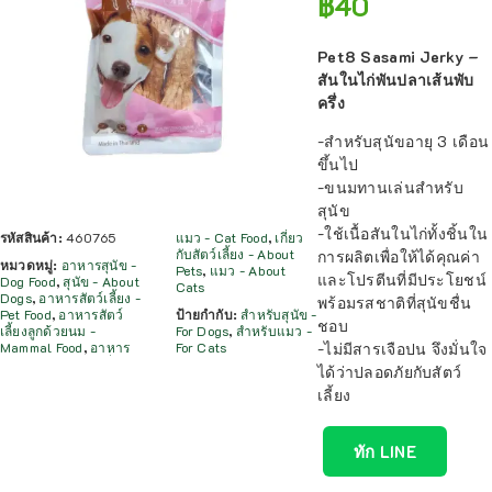
฿
40
Pet8 Sasami Jerky –
สันในไก่พันปลาเส้นพับ
ครึ่ง
-สำหรับสุนัขอายุ 3 เดือน
ขึ้นไป
-ขนมทานเล่นสำหรับ
สุนัข
-ใช้เนื้อสันในไก่ทั้งชิ้นใน
รหัสสินค้า:
460765
แมว - Cat Food
,
เกี่ยว
กับสัตว์เลี้ยง - About
การผลิตเพื่อให้ได้คุณค่า
หมวดหมู่:
อาหารสุนัข -
Pets
,
แมว - About
และโปรตีนที่มีประโยชน์
Dog Food
,
สุนัข - About
Cats
Dogs
,
อาหารสัตว์เลี้ยง -
พร้อมรสชาติที่สุนัขชื่น
Pet Food
,
อาหารสัตว์
ป้ายกำกับ:
สำหรับสุนัข -
ชอบ
เลี้ยงลูกด้วยนม -
For Dogs
,
สำหรับแมว -
-ไม่มีสารเจือปน จึงมั่นใจ
Mammal Food
,
อาหาร
For Cats
ได้ว่าปลอดภัยกับสัตว์
เลี้ยง
ทัก LINE