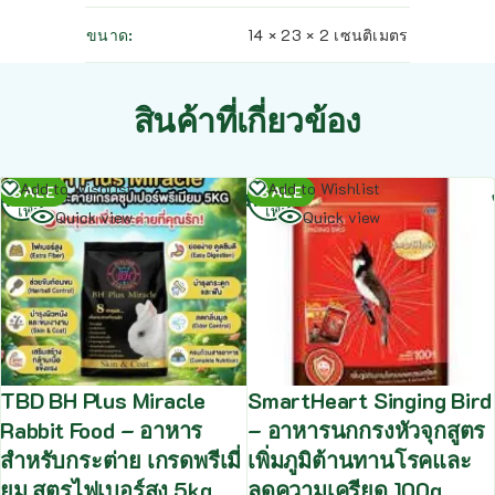
ขนาด
14 × 23 × 2 เซนติเมตร
สินค้าที่เกี่ยวข้อง
อ่าน
อ่าน
Add to Wishlist
Add to Wishlist
SALE
SALE
เพิ่ม
เพิ่ม
Quick view
Quick view
TBD BH Plus Miracle
SmartHeart Singing Bird
Rabbit Food – อาหาร
– อาหารนกกรงหัวจุกสูตร
สำหรับกระต่าย เกรดพรีเมี่
เพิ่มภูมิต้านทานโรคและ
ยม สูตรไฟเบอร์สูง 5kg
ลดความเครียด 100g