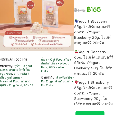
฿
165
฿
175
Yogurt Blueberry
65g. โยเกิร์ตบลูเบอร์รี่
65กรัม /Yogurt
Blueberry 20g. โยเกิร์
ตบลูเบอร์รี่ 20กรัม
Yogurt Canberry
65g. โยเกิร์ตแคนเบอร์รี่
รหัสสินค้า:
509498
แมว - Cat Food
,
เกี่ยว
65กรัม /Yogurt
กับสัตว์เลี้ยง - About
หมวดหมู่:
สุนัข - About
Pets
,
แมว - About
Canberry 20g. โยเกิร์ต
Dogs
,
อาหารสัตว์เลี้ยง -
Cats
แคนเบอร์รี่ 20กรัม
Pet Food
,
อาหารสัตว์
เลี้ยงลูกด้วยนม -
ป้ายกำกับ:
สำหรับสุนัข -
Mammal Food
,
อาหาร
For Dogs
,
สำหรับแมว -
Yogurt Strawberry
สุนัข - Dog Food
,
อาหาร
For Cats
65g. โยเกิร์ตสตอเบอร์รี่
65กรัม /Yogurt
Strawberry 20g. โย
เกิร์ต สตอเบอร์รี่ 20กรัม