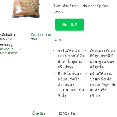
ไม่พบคำอธิบาย - No description
found
ทัก LINE
รหัสสินค้า:
สัตว์เลี้ยง - Pet
010049
Food
U.lek
หมวดหมู่:
อาหารนก - Bird
การันตีคืนเงิน
คัดเฉพาะสินค้า
Food
,
อาหาร
100% หากได้รับ
ที่มีคุณภาพดี มี
สินค้าไม่ถูกต้อง
มาตรฐาน ของ
หรือชำรุด
แท้ทุกชิ้น
มีโปรโมชั่นส่ง
พร้อมให้ความ
ฟรีและส่งเร็ว
ช่วยเหลือเมื่อ
ด้วยขนส่ง
ประสบปัญหากับ
FLASH และ นิ่ม
สินค้าหรือ
ซี่เส็ง
บริการ
น้ำหนัก
1000 กรัม