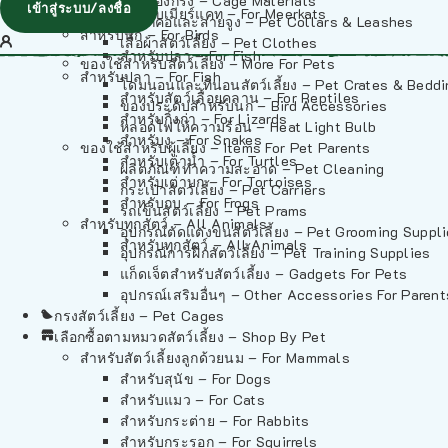
วัสดุรองกรง – Cage Materials
เข้าสู่ระบบ/ลงชื่อ
สำหรับเมียร์แคท – For Meerkats
ปลอกคอและสายจูง – Pet Collars & Leashes
สำหรับนก – For Birds
เสื้อผ้าสัตว์เลี้ยง – Pet Clothes
สำหรับปลา – For Fish
ของใช้สำหรับสัตว์เลี้ยง – More For Pets
สำหรับปลา – For Fish
โดมนอนและที่นอนสัตว์เลี้ยง – Pet Crates & Bedd
สำหรับสัตว์เลื้อยคลาน – For Reptiles
ของประดับสำหรับนก – Bird Accessories
สำหรับกิ้งก่า – For Lizards
หลอดไฟให้ความร้อน – Heat Light Bulb
สำหรับงู – For Snakes
ของใช้สำหรับผู้เลี้ยง – Items For Pet Parents
สำหรับเต่าน้ำ – For Turtles
ผลิตภัณฑ์ทำความสะอาด – Pet Cleaning
สำหรับเต่าบก – For Tortoises
กระเป๋าสัตว์เลี้ยง – Pet Carriers
สำหรับกบ – For Frogs
รถเข็นสัตว์เลี้ยง – Pet Prams
สำหรับทุกสัตว์ – All Animals
อุปกรณ์ตัดแต่งขนสัตว์เลี้ยง – Pet Grooming Suppl
สำหรับทุกสัตว์ – All Animals
อุปกรณ์การฝึกสัตว์เลี้ยง – Pet Training Supplies
แก็ดเจ็ตสำหรับสัตว์เลี้ยง – Gadgets For Pets
อุปกรณ์เสริมอื่นๆ – Other Accessories For Parent
กรงสัตว์เลี้ยง – Pet Cages
เลือกซื้อตามหมวดสัตว์เลี้ยง – Shop By Pet
สำหรับสัตว์เลี้ยงลูกด้วยนม – For Mammals
สำหรับสุนัข – For Dogs
สำหรับแมว – For Cats
สำหรับกระต่าย – For Rabbits
สำหรับกระรอก – For Squirrels