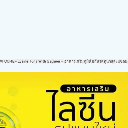
VFCORE+ Lysine Tuna With Salmon – อาหารเสริมภูมิคุ้มกันรสทูน่าและแซล