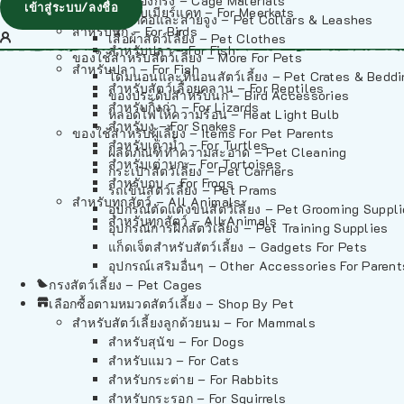
วัสดุรองกรง – Cage Materials
เข้าสู่ระบบ/ลงชื่อ
สำหรับเมียร์แคท – For Meerkats
ปลอกคอและสายจูง – Pet Collars & Leashes
สำหรับนก – For Birds
เสื้อผ้าสัตว์เลี้ยง – Pet Clothes
สำหรับปลา – For Fish
ของใช้สำหรับสัตว์เลี้ยง – More For Pets
สำหรับปลา – For Fish
โดมนอนและที่นอนสัตว์เลี้ยง – Pet Crates & Bedd
สำหรับสัตว์เลื้อยคลาน – For Reptiles
ของประดับสำหรับนก – Bird Accessories
สำหรับกิ้งก่า – For Lizards
หลอดไฟให้ความร้อน – Heat Light Bulb
สำหรับงู – For Snakes
ของใช้สำหรับผู้เลี้ยง – Items For Pet Parents
สำหรับเต่าน้ำ – For Turtles
ผลิตภัณฑ์ทำความสะอาด – Pet Cleaning
สำหรับเต่าบก – For Tortoises
กระเป๋าสัตว์เลี้ยง – Pet Carriers
สำหรับกบ – For Frogs
รถเข็นสัตว์เลี้ยง – Pet Prams
สำหรับทุกสัตว์ – All Animals
อุปกรณ์ตัดแต่งขนสัตว์เลี้ยง – Pet Grooming Suppl
สำหรับทุกสัตว์ – All Animals
อุปกรณ์การฝึกสัตว์เลี้ยง – Pet Training Supplies
แก็ดเจ็ตสำหรับสัตว์เลี้ยง – Gadgets For Pets
อุปกรณ์เสริมอื่นๆ – Other Accessories For Parent
กรงสัตว์เลี้ยง – Pet Cages
เลือกซื้อตามหมวดสัตว์เลี้ยง – Shop By Pet
สำหรับสัตว์เลี้ยงลูกด้วยนม – For Mammals
สำหรับสุนัข – For Dogs
สำหรับแมว – For Cats
สำหรับกระต่าย – For Rabbits
สำหรับกระรอก – For Squirrels