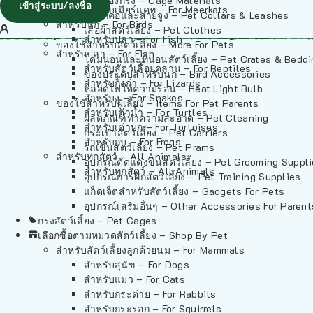
วัสดุรองกรง – Cage Materials
เข้าสู่ระบบ/ลงชื่อ
สำหรับเมียร์แคท – For Meerkats
ปลอกคอและสายจูง – Pet Collars & Leashes
สำหรับนก – For Birds
เสื้อผ้าสัตว์เลี้ยง – Pet Clothes
สำหรับปลา – For Fish
ของใช้สำหรับสัตว์เลี้ยง – More For Pets
สำหรับปลา – For Fish
โดมนอนและที่นอนสัตว์เลี้ยง – Pet Crates & Bedd
สำหรับสัตว์เลื้อยคลาน – For Reptiles
ของประดับสำหรับนก – Bird Accessories
สำหรับกิ้งก่า – For Lizards
หลอดไฟให้ความร้อน – Heat Light Bulb
สำหรับงู – For Snakes
ของใช้สำหรับผู้เลี้ยง – Items For Pet Parents
สำหรับเต่าน้ำ – For Turtles
ผลิตภัณฑ์ทำความสะอาด – Pet Cleaning
สำหรับเต่าบก – For Tortoises
กระเป๋าสัตว์เลี้ยง – Pet Carriers
สำหรับกบ – For Frogs
รถเข็นสัตว์เลี้ยง – Pet Prams
สำหรับทุกสัตว์ – All Animals
อุปกรณ์ตัดแต่งขนสัตว์เลี้ยง – Pet Grooming Suppl
สำหรับทุกสัตว์ – All Animals
อุปกรณ์การฝึกสัตว์เลี้ยง – Pet Training Supplies
แก็ดเจ็ตสำหรับสัตว์เลี้ยง – Gadgets For Pets
อุปกรณ์เสริมอื่นๆ – Other Accessories For Parent
กรงสัตว์เลี้ยง – Pet Cages
เลือกซื้อตามหมวดสัตว์เลี้ยง – Shop By Pet
สำหรับสัตว์เลี้ยงลูกด้วยนม – For Mammals
สำหรับสุนัข – For Dogs
สำหรับแมว – For Cats
สำหรับกระต่าย – For Rabbits
สำหรับกระรอก – For Squirrels