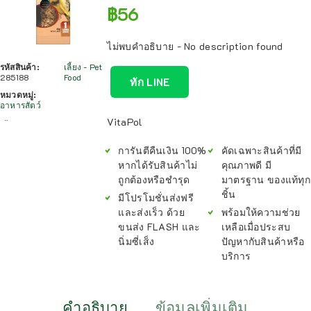
฿
56
ไม่พบคำอธิบาย - No description found
รหัสสินค้า:
เลี้ยง - Pet
285188
Food
ทัก LINE
หมวดหมู่:
อาหารสัตว์
VitaPol
การันตีคืนเงิน 100%
คัดเฉพาะสินค้าที่มี
หากได้รับสินค้าไม่
คุณภาพดี มี
ถูกต้องหรือชำรุด
มาตรฐาน ของแท้ทุก
ชิ้น
มีโปรโมชั่นส่งฟรี
และส่งเร็ว ด้วย
พร้อมให้ความช่วย
ขนส่ง FLASH และ
เหลือเมื่อประสบ
นิ่มซี่เส็ง
ปัญหากับสินค้าหรือ
บริการ
คำอธิบาย
ข้อมูลเพิ่มเติม