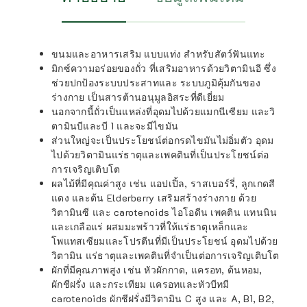
ขนมและอาหารเสริม แบบแท่ง สำหรับสัตว์ฟันแทะ
มิกซ์ความอร่อยของถั่ว ที่เสริมอาหารด้วยวิตามินอี ซึ่ง
ช่วยปกป้องระบบประสาทและ ระบบภูมิคุ้มกันของ
ร่างกาย เป็นสารต้านอนุมูลอิสระที่ดีเยี่ยม
นอกจากนี้ถั่วเป็นแหล่งที่อุดมไปด้วยแมกนีเซียม และวิ
ตามินบีและบี 1 และจะมีไขมัน
ส่วนใหญ่จะเป็นประโยชน์ต่อกรดไขมันไม่อิ่มตัว อุดม
ไปด้วยวิตามินแร่ธาตุและเพคตินที่เป็นประโยชน์ต่อ
การเจริญเติบโต
ผลไม้ที่มีคุณค่าสูง เช่น แอปเปิ้ล, ราสเบอร์รี่, ลูกเกดสี
แดง และต้น Elderberry เสริมสร้างร่างกาย ด้วย
วิตามินซี และ carotenoids ไอโอดีน เพคติน แทนนิน
และเกลือแร่ ผสมมะพร้าวที่ให้แร่ธาตุเหล็กและ
โพแทสเซียมและโปรตีนที่มีเป็นประโยชน์ อุดมไปด้วย
วิตามิน แร่ธาตุและเพคตินที่จำเป็นต่อการเจริญเติบโต
ผักที่มีคุณภาพสูง เช่น หัวผักกาด, แครอท, ต้นหอม,
ผักชีฝรั่ง และกระเทียม แครอทและหัวบีทมี
carotenoids ผักชีฝรั่งมีวิตามิน C สูง และ A, B1, B2,