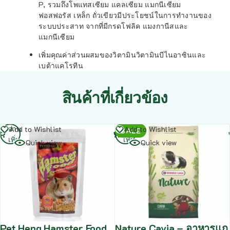
P, รวมถึงโพแทสเซียม แคลเซียม แมกนีเซียม
ฟอสฟอรัส เหล็ก ถั่วเขียวมีประโยชน์ในการทำงานของ
ระบบประสาท จากที่มีกรดโฟลิค แมงกานีสและ
แมกนีเซียม
เพิ่มคุณค่าส่วนผสมของวิตามินวิตามินบีไนอาซินและ
เบต้าแคโรทีน
สินค้าที่เกี่ยวข้อง
อ่าน
อ่าน
Add to Wishlist
Add to Wishlist
SALE
เพิ่ม
เพิ่ม
Quick view
Quick view
Pet Heng Hamster Food
Nature Cavia – อาหารแก