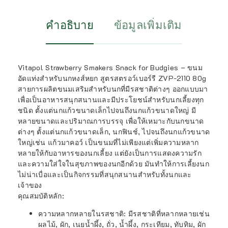
คำอธิบาย
ข้อมูลเพิ่มเติม
Vitapol Strawberry Smakers Snack for Budgies – ขนม
อัดแท่งสำหรับนกหงส์หยก สูตรสตรอว์เบอร์รี ZVP-2110 80g
สายการผลิตขนมเสริมสำหรับนกที่มีรสชาติต่างๆ
ออกแบบมา
เพื่อเป็นอาหารสนุกสนานและมีประโยชน์สำหรับนกเลี้ยงทุก
ชนิด
ตั้งแต่นกแก้วขนาดเล็กไปจนถึงนกแก้วขนาดใหญ่ มี
หลายขนาดและปริมาณการบรรจุ เพื่อให้เหมาะกับนกขนาด
ต่างๆ ตั้งแต่นกแก้วขนาดเล็ก, นกฟินช์, ไปจนถึงนกแก้วขนาด
ใหญ่เช่น แก้วมาคอว์ เป็นขนมที่ไม่เพียงแต่เพิ่มความหลาก
หลายให้กับอาหารของนกเลี้ยง แต่ยังเป็นการแสดงความรัก
และความใส่ใจในสุขภาพของนกอีกด้วย มันทำให้การเลี้ยงนก
ไม่น่าเบื่อและเป็นกิจกรรมที่สนุกสนานสำหรับทั้งนกและ
เจ้าของ
คุณสมบัติหลัก:
ความหลากหลายในรสชาติ
: มีรสชาติที่หลากหลายเช่น
ผลไม้, ผัก, เนยน้ำผึ้ง, ถั่ว, น้ำผึ้ง, กระเทียม, ทับทิม, ผัก