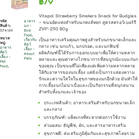
฿
79
Vitapol Strawberry Smakers Snack for Budgies
รหัส
อาหาร
– ขนมอัดแท่งสำหรับนกหงส์หยก สูตรสตรอว์เบอร์รี
สินค้า:
นก -
ZVP-2110 80g
574169
Bird
Food
,
หมวด
เป็นอาหารเสริมคุณภาพสูงสำหรับนกขนาดเล็กและ
เกี่ยวกับ
หมู่:
สัตว์
กลาง เช่น นกแก้ว, นกปรอด, และนกฟินช์
อาหาร
เลี้ยง -
สัตว์
ผลิตภัณฑ์นี้ได้รับการออกแบบมาเพื่อให้ความหลาก
About
เลี้ยง -
Pets
หลายและคุณค่าทางโภชนาการที่สมบูรณ์แบบแก่นก
Pet
ของคุณ เป็นขนมที่ไม่เพียงแต่เพิ่มความหลากหลาย
Food
,
ให้กับอาหารของนกเลี้ยง แต่ยังเป็นการแสดงความ
รักและความใส่ใจในสุขภาพของนกอีกด้วย มันทำให้
การเลี้ยงนกไม่น่าเบื่อและเป็นกิจกรรมที่สนุกสนาน
สำหรับทั้งนกและเจ้าของ
ประเภทสินค้า
: อาหารเสริมสำหรับนกขนาดเล็ก
และกลาง
บรรจุภัณฑ์
: แพ็คเกจที่สะดวกต่อการใช้งาน
ส่วนผสม
: ธัญพืช, ผัก, และสารอาหารเสริม
สุขภาพดี
: ส่งเสริมภูมิคุ้มกันและสุขภาพโดยรวม