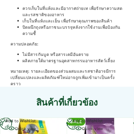
ควรเก็บในที่แห้งและมีอากาศถ่ายเท เพื่อรักษาความสด
และรสชาติของอาหาร
เก็บในที่แห้งและเย็น เพื่อรักษาคุณภาพของสินค้า
ปิดผนึกถุงหรือภาชนะบรรจุหลังจากใช้งานเพื่อป้องกัน
ความชื้
ความปลอดภัย
:
ไม่มีสารกันบูด หรือสารเคมีอันตราย
ผลิตภายใต้มาตรฐานอุตสาหกรรมอาหารสัตว์เลี้ยง
หมายเหตุ: รายละเอียดของส่วนผสมและรสชาติอาจมีการ
เปลี่ยนแปลงและผลิตภัณฑ์ใหม่อาจถูกเพิ่มเข้ามาเป็นครั้ง
คราว
สินค้าที่เกี่ยวข้อง
อ่าน
อ่าน
Add to Wishlist
Add to Wishlist
SALE
เพิ่ม
เพิ่ม
Quick view
Quick view