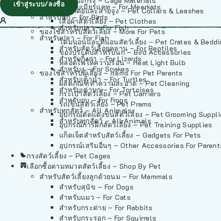
วัสดุรองกรง – Cage Materials
เข้าสู่ระบบ/ลงชื่อ
สำหรับเมียร์แคท – For Meerkats
ปลอกคอและสายจูง – Pet Collars & Leashes
สำหรับนก – For Birds
เสื้อผ้าสัตว์เลี้ยง – Pet Clothes
สำหรับปลา – For Fish
ของใช้สำหรับสัตว์เลี้ยง – More For Pets
สำหรับปลา – For Fish
โดมนอนและที่นอนสัตว์เลี้ยง – Pet Crates & Bedd
สำหรับสัตว์เลื้อยคลาน – For Reptiles
ของประดับสำหรับนก – Bird Accessories
สำหรับกิ้งก่า – For Lizards
หลอดไฟให้ความร้อน – Heat Light Bulb
สำหรับงู – For Snakes
ของใช้สำหรับผู้เลี้ยง – Items For Pet Parents
สำหรับเต่าน้ำ – For Turtles
ผลิตภัณฑ์ทำความสะอาด – Pet Cleaning
สำหรับเต่าบก – For Tortoises
กระเป๋าสัตว์เลี้ยง – Pet Carriers
สำหรับกบ – For Frogs
รถเข็นสัตว์เลี้ยง – Pet Prams
สำหรับทุกสัตว์ – All Animals
อุปกรณ์ตัดแต่งขนสัตว์เลี้ยง – Pet Grooming Suppl
สำหรับทุกสัตว์ – All Animals
อุปกรณ์การฝึกสัตว์เลี้ยง – Pet Training Supplies
แก็ดเจ็ตสำหรับสัตว์เลี้ยง – Gadgets For Pets
อุปกรณ์เสริมอื่นๆ – Other Accessories For Parent
กรงสัตว์เลี้ยง – Pet Cages
เลือกซื้อตามหมวดสัตว์เลี้ยง – Shop By Pet
สำหรับสัตว์เลี้ยงลูกด้วยนม – For Mammals
สำหรับสุนัข – For Dogs
สำหรับแมว – For Cats
สำหรับกระต่าย – For Rabbits
สำหรับกระรอก – For Squirrels