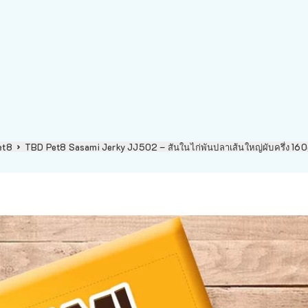
et8
TBD Pet8 Sasami Jerky JJ502 – สันในไก่พันปลาเส้นใหญ่ผับครึ่ง 16