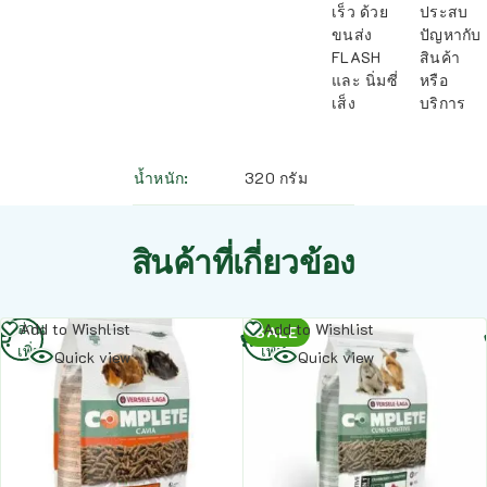
เร็ว ด้วย
ประสบ
ขนส่ง
ปัญหากับ
FLASH
สินค้า
และ นิ่มซี่
หรือ
เส็ง
บริการ
น้ำหนัก
320 กรัม
สินค้าที่เกี่ยวข้อง
อ่าน
อ่าน
Add to Wishlist
Add to Wishlist
SALE
เพิ่ม
เพิ่ม
Quick view
Quick view