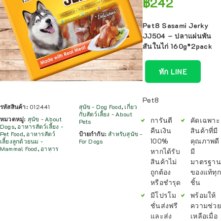
฿
242
Pet8 Sasami Jerky
JJ504 – ปลาแผ่นพัน
สันในไก่ 160g*2pack
ทัก LINE
Pet8
รหัสสินค้า:
012441
สุนัข - Dog Food
,
เกี่ยว
กับสัตว์เลี้ยง - About
หมวดหมู่:
สุนัข - About
การันตี
คัดเฉพาะ
Pets
Dogs
,
อาหารสัตว์เลี้ยง -
คืนเงิน
สินค้าที่มี
Pet Food
,
อาหารสัตว์
ป้ายกำกับ:
สำหรับสุนัข -
100%
คุณภาพดี
เลี้ยงลูกด้วยนม -
For Dogs
Mammal Food
,
อาหาร
หากได้รับ
มี
สินค้าไม่
มาตรฐาน
ถูกต้อง
ของแท้ทุก
หรือชำรุด
ชิ้น
มีโปรโม
พร้อมให้
ชั่นส่งฟรี
ความช่วย
และส่ง
เหลือเมื่อ