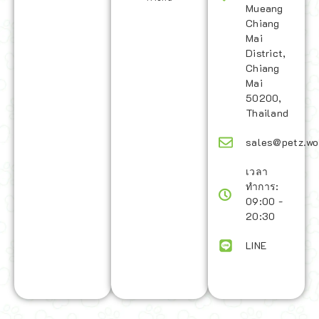
Mueang
Chiang
Mai
District,
Chiang
Mai
50200,
Thailand
sales@petz.wo
เวลา
ทำการ:
09:00 -
20:30
LINE