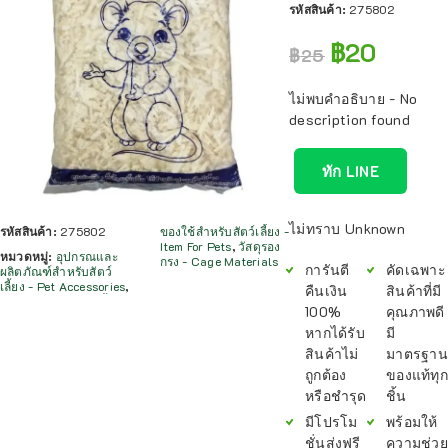
รหัสสินค้า:
275802
฿
20
฿
25
ไม่พบคำอธิบาย - No
description found
ทัก LINE
ไม่ทราบ Unknown
รหัสสินค้า:
275802
ของใช้สำหรับสัตว์เลี้ยง -
Item For Pets
,
วัสดุรอง
หมวดหมู่:
อุปกรณและ
กรง - Cage Materials
การันตี
คัดเฉพาะ
ผลิตภัณฑ์สำหรับสัตว์
เลี้ยง - Pet Accessories
,
คืนเงิน
สินค้าที่มี
100%
คุณภาพดี
หากได้รับ
มี
สินค้าไม่
มาตรฐาน
ถูกต้อง
ของแท้ทุก
หรือชำรุด
ชิ้น
มีโปรโม
พร้อมให้
ชั่นส่งฟรี
ความช่วย