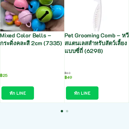
Mixed Color Bells –
Pet Grooming Comb – หวี
กระดิ่งคละสี 2cm (7335)
สแตนเลสสำหรับสัตว์เลี้ยง
แบบซี่ถี่ (6298)
฿
60
฿
25
฿
49
ทัก LINE
ทัก LINE