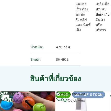
และส่ง
เหลือเมื่อ
เร็ว ด้วย
ประสบ
ขนส่ง
ปัญหากับ
FLASH
สินค้า
และ นิ่มซี่
หรือ
เส็ง
บริการ
น้ำหนัก
475 กรัม
Shelf
SH-B02
สินค้าที่เกี่ยวข้อง
อ่าน
อ่าน
Add to Wishlist
Add to Wishlist
SALE
OUT OF STOCK
เพิ่ม
เพิ่ม
Quick view
Quick view