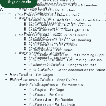
วัสดุรองกรง – Cage Materials
เข้าสู่ระบบ/ลงชื่อ
สำหรับเมียร์แคท – For Meerkats
ปลอกคอและสายจูง – Pet Collars & Leashes
สำหรับนก – For Birds
เสื้อผ้าสัตว์เลี้ยง – Pet Clothes
สำหรับปลา – For Fish
ของใช้สำหรับสัตว์เลี้ยง – More For Pets
สำหรับปลา – For Fish
โดมนอนและที่นอนสัตว์เลี้ยง – Pet Crates & Bedd
สำหรับสัตว์เลื้อยคลาน – For Reptiles
ของประดับสำหรับนก – Bird Accessories
สำหรับกิ้งก่า – For Lizards
หลอดไฟให้ความร้อน – Heat Light Bulb
สำหรับงู – For Snakes
ของใช้สำหรับผู้เลี้ยง – Items For Pet Parents
สำหรับเต่าน้ำ – For Turtles
ผลิตภัณฑ์ทำความสะอาด – Pet Cleaning
สำหรับเต่าบก – For Tortoises
กระเป๋าสัตว์เลี้ยง – Pet Carriers
สำหรับกบ – For Frogs
รถเข็นสัตว์เลี้ยง – Pet Prams
สำหรับทุกสัตว์ – All Animals
อุปกรณ์ตัดแต่งขนสัตว์เลี้ยง – Pet Grooming Suppl
สำหรับทุกสัตว์ – All Animals
อุปกรณ์การฝึกสัตว์เลี้ยง – Pet Training Supplies
แก็ดเจ็ตสำหรับสัตว์เลี้ยง – Gadgets For Pets
อุปกรณ์เสริมอื่นๆ – Other Accessories For Parent
กรงสัตว์เลี้ยง – Pet Cages
เลือกซื้อตามหมวดสัตว์เลี้ยง – Shop By Pet
สำหรับสัตว์เลี้ยงลูกด้วยนม – For Mammals
สำหรับสุนัข – For Dogs
สำหรับแมว – For Cats
สำหรับกระต่าย – For Rabbits
สำหรับกระรอก – For Squirrels