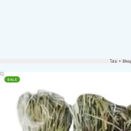
โฮม
Sho
SALE