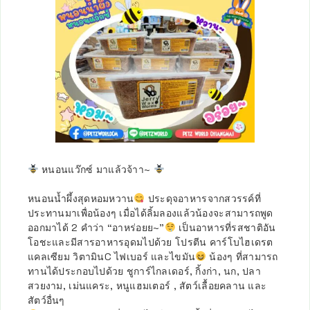
หนอนแว๊กซ์ มาแล้วจ้าา~
หนอนน้ำผึ้งสุดหอมหวาน
ประดุจอาหารจากสวรรค์ที่
ประทานมาเพื่อน้องๆ เมื่อได้ลิ้มลองแล้วน้องจะสามารถพูด
ออกมาได้ 2 คำว่า “อาหร่อยย~”
เป็นอาหารที่รสชาติอัน
โอชะและมีสารอาหารอุดมไปด้วย โปรตีน คาร์โบไฮเดรต
แคลเซียม วิตามินC ไฟเบอร์ และไขมัน
น้องๆ ที่สามารถ
ทานได้ประกอบไปด้วย ชูการ์ไกลเดอร์, กิ้งก่า, นก, ปลา
สวยงาม, เม่นแคระ, หนูแฮมเตอร์ , สัตว์เลื้อยคลาน และ
สัตว์อื่นๆ