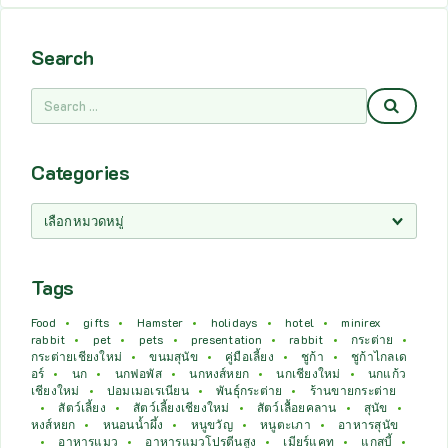
Search
Categories
Tags
Food
gifts
Hamster
holidays
hotel
minirex
rabbit
pet
pets
presentation
rabbit
กระต่าย
กระต่ายเชียงใหม่
ขนมสุนัข
คู่มือเลี้ยง
ชูก้า
ชูก้าไกลเด
อร์
นก
นกฟอพัส
นกหงส์หยก
นกเชียงใหม่
นกแก้ว
เชียงใหม่
ปอมเมอเรเนียน
พันธุ์กระต่าย
ร้านขายกระต่าย
สัตว์เลี้ยง
สัตว์เลี้ยงเชียงใหม่
สัตว์เลื้อยคลาน
สุนัข
หงส์หยก
หนอนน้ำผึ้ง
หนูขวัญ
หนูตะเภา
อาหารสุนัข
อาหารแมว
อาหารแมวโปรตีนสูง
เมียร์แคท
แกสบี้