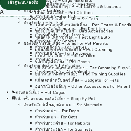
วัสดุรองกรง – Cage Materials
เข้าสู่ระบบ/ลงชื่อ
สำหรับเมียร์แคท – For Meerkats
ปลอกคอและสายจูง – Pet Collars & Leashes
สำหรับนก – For Birds
เสื้อผ้าสัตว์เลี้ยง – Pet Clothes
สำหรับปลา – For Fish
ของใช้สำหรับสัตว์เลี้ยง – More For Pets
สำหรับปลา – For Fish
โดมนอนและที่นอนสัตว์เลี้ยง – Pet Crates & Bedd
สำหรับสัตว์เลื้อยคลาน – For Reptiles
ของประดับสำหรับนก – Bird Accessories
สำหรับกิ้งก่า – For Lizards
หลอดไฟให้ความร้อน – Heat Light Bulb
สำหรับงู – For Snakes
ของใช้สำหรับผู้เลี้ยง – Items For Pet Parents
สำหรับเต่าน้ำ – For Turtles
ผลิตภัณฑ์ทำความสะอาด – Pet Cleaning
สำหรับเต่าบก – For Tortoises
กระเป๋าสัตว์เลี้ยง – Pet Carriers
สำหรับกบ – For Frogs
รถเข็นสัตว์เลี้ยง – Pet Prams
สำหรับทุกสัตว์ – All Animals
อุปกรณ์ตัดแต่งขนสัตว์เลี้ยง – Pet Grooming Suppl
สำหรับทุกสัตว์ – All Animals
อุปกรณ์การฝึกสัตว์เลี้ยง – Pet Training Supplies
แก็ดเจ็ตสำหรับสัตว์เลี้ยง – Gadgets For Pets
อุปกรณ์เสริมอื่นๆ – Other Accessories For Parent
กรงสัตว์เลี้ยง – Pet Cages
เลือกซื้อตามหมวดสัตว์เลี้ยง – Shop By Pet
สำหรับสัตว์เลี้ยงลูกด้วยนม – For Mammals
สำหรับสุนัข – For Dogs
สำหรับแมว – For Cats
สำหรับกระต่าย – For Rabbits
สำหรับกระรอก – For Squirrels