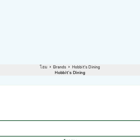
โฮม
Brands
Hobbit's Dining
Hobbit's Dining