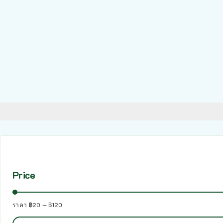
Price
ราคา
฿20
—
฿120