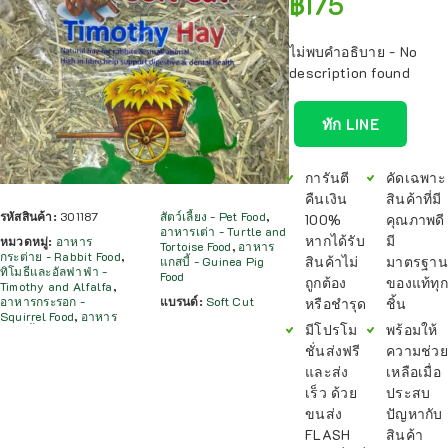
฿
175
ไม่พบคำอธิบาย - No
description found
ทัก LINE
การันตี
คัดเฉพาะ
คืนเงิน
สินค้าที่มี
รหัสสินค้า:
301187
สัตว์เลี้ยง - Pet Food
,
100%
คุณภาพดี
อาหารเต่า - Turtle and
หากได้รับ
มี
หมวดหมู่:
อาหาร
Tortoise Food
,
อาหาร
กระต่าย - Rabbit Food
,
สินค้าไม่
มาตรฐาน
แกสบี้ - Guinea Pig
ทิโมธีและอัลฟาฟ่า -
Food
ถูกต้อง
ของแท้ทุก
Timothy and Alfalfa
,
อาหารกระรอก -
แบรนด์:
Soft Cut
หรือชำรุด
ชิ้น
Squirrel Food
,
อาหาร
มีโปรโม
พร้อมให้
ชั่นส่งฟรี
ความช่วย
และส่ง
เหลือเมื่อ
เร็ว ด้วย
ประสบ
ขนส่ง
ปัญหากับ
FLASH
สินค้า