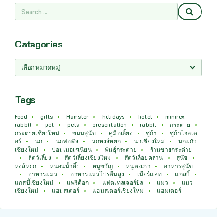
Categories
Tags
Food
gifts
Hamster
holidays
hotel
minirex
rabbit
pet
pets
presentation
rabbit
กระต่าย
กระต่ายเชียงใหม่
ขนมสุนัข
คู่มือเลี้ยง
ชูก้า
ชูก้าไกลเด
อร์
นก
นกฟอพัส
นกหงส์หยก
นกเชียงใหม่
นกแก้ว
เชียงใหม่
ปอมเมอเรเนียน
พันธุ์กระต่าย
ร้านขายกระต่าย
สัตว์เลี้ยง
สัตว์เลี้ยงเชียงใหม่
สัตว์เลื้อยคลาน
สุนัข
หงส์หยก
หนอนน้ำผึ้ง
หนูขวัญ
หนูตะเภา
อาหารสุนัข
อาหารแมว
อาหารแมวโปรตีนสูง
เมียร์แคท
แกสบี้
แกสบี้เชียงใหม่
แพรี่ด็อก
แฟตเทลเจอร์บิล
แมว
แมว
เชียงใหม่
แฮมสเตอร์
แฮมสเตอร์เชียงใหม่
แฮมเตอร์