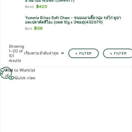
อ่างอาบน้ำชินชิล่า (344977)
฿
420
฿
442
Yummie Bites Soft Chew - ขนมแมวเคี้ยวนุ่ม รสไก่ ทูน่า
และปลาคัตสึโอะ (แพค 10g x 3ซอง)(432679)
฿
58
฿
62
Showing
1–20 of
เรียงตามลำดับล่าสุด
FILTER
FILTER
101
results
อ่าน
Add to Wishlist
เพิ่ม
Quick view