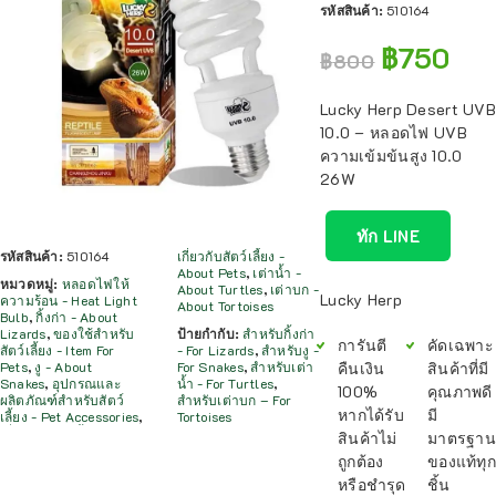
รหัสสินค้า:
510164
฿
750
฿
800
Lucky Herp Desert UVB
10.0 – หลอดไฟ UVB
ความเข้มข้นสูง 10.0
26W
ทัก LINE
รหัสสินค้า:
510164
เกี่ยวกับสัตว์เลี้ยง -
About Pets
,
เต่าน้ำ -
หมวดหมู่:
หลอดไฟให้
About Turtles
,
เต่าบก -
Lucky Herp
ความร้อน - Heat Light
About Tortoises
Bulb
,
กิ้งก่า - About
Lizards
,
ของใช้สำหรับ
ป้ายกำกับ:
สำหรับกิ้งก่า
การันตี
คัดเฉพาะ
สัตว์เลี้ยง - Item For
- For Lizards
,
สำหรับงู -
คืนเงิน
สินค้าที่มี
Pets
,
งู - About
For Snakes
,
สำหรับเต่า
Snakes
,
อุปกรณและ
น้ำ - For Turtles
,
100%
คุณภาพดี
ผลิตภัณฑ์สำหรับสัตว์
สำหรับเต่าบก – For
หากได้รับ
มี
เลี้ยง - Pet Accessories
,
Tortoises
สินค้าไม่
มาตรฐาน
ถูกต้อง
ของแท้ทุก
หรือชำรุด
ชิ้น