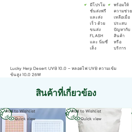
มีโปรโม
พร้อมให้
ชั่นส่งฟรี
ความช่วย
และส่ง
เหลือเมื่อ
เร็ว ด้วย
ประสบ
ขนส่ง
ปัญหากับ
FLASH
สินค้า
และ นิ่มซี่
หรือ
เส็ง
บริการ
Lucky Herp Desert UVB 10.0 – หลอดไฟ UVB ความเข้ม
ข้นสูง 10.0 26W
สินค้าที่เกี่ยวข้อง
อ่าน
อ่าน
Add to Wishlist
Add to Wishlist
เพิ่ม
เพิ่ม
Quick view
Quick view