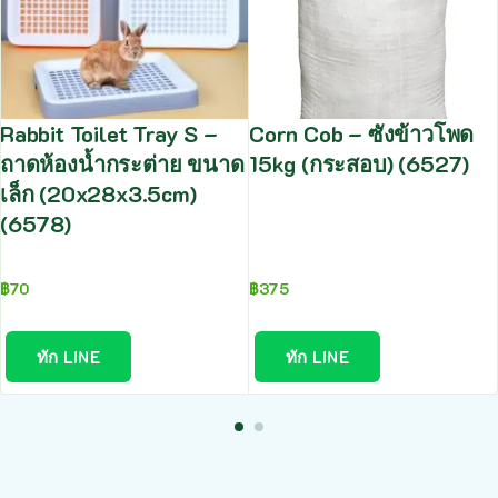
Rabbit Toilet Tray S –
Corn Cob – ซังข้าวโพด
ถาดห้องน้ำกระต่าย ขนาด
15kg (กระสอบ) (6527)
เล็ก (20x28x3.5cm)
(6578)
฿
70
฿
375
ทัก LINE
ทัก LINE