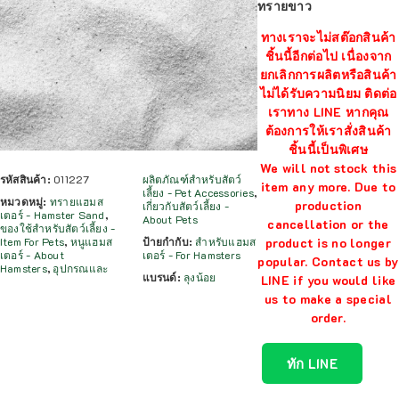
ทรายขาว
ทางเราจะไม่สต๊อกสินค้า
ชิ้นนี้อีกต่อไป เนื่องจาก
ยกเลิกการผลิตหรือสินค้า
ไม่ได้รับความนิยม ติดต่อ
เราทาง LINE หากคุณ
ต้องการให้เราสั่งสินค้า
ชิ้นนี้เป็นพิเศษ
We will not stock this
รหัสสินค้า:
011227
ผลิตภัณฑ์สำหรับสัตว์
item any more. Due to
เลี้ยง - Pet Accessories
,
หมวดหมู่:
ทรายแฮมส
production
เกี่ยวกับสัตว์เลี้ยง -
เตอร์ - Hamster Sand
,
About Pets
cancellation or the
ของใช้สำหรับสัตว์เลี้ยง -
product is no longer
Item For Pets
,
หนูแฮมส
ป้ายกำกับ:
สำหรับแฮมส
เตอร์ - About
เตอร์ - For Hamsters
popular. Contact us by
Hamsters
,
อุปกรณและ
แบรนด์:
ลุงน้อย
LINE if you would like
us to make a special
order.
ทัก LINE