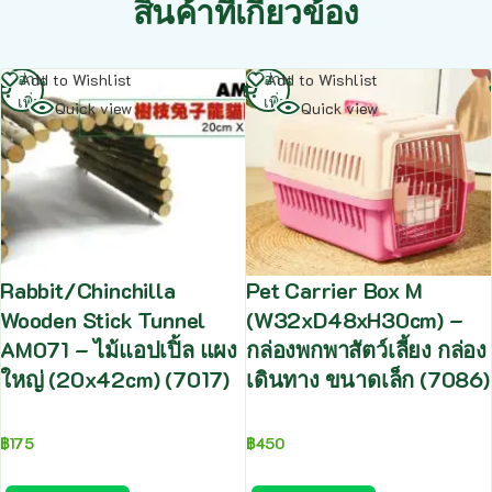
สินค้าที่เกี่ยวข้อง
อ่าน
อ่าน
Add to Wishlist
Add to Wishlist
เพิ่ม
เพิ่ม
Quick view
Quick view
Rabbit/Chinchilla
Pet Carrier Box M
Wooden Stick Tunnel
(W32xD48xH30cm) –
AM071 – ไม้แอปเปิ้ล แผง
กล่องพกพาสัตว์เลี้ยง กล่อง
ใหญ่ (20x42cm) (7017)
เดินทาง ขนาดเล็ก (7086)
฿
175
฿
450