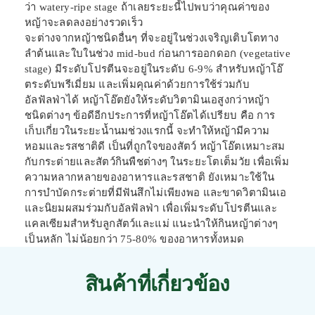
ว่า watery-ripe stage ถ้าเลยระยะนี้ไปพบว่าคุณค่าของ
หญ้าจะลดลงอย่างรวดเร็ว
จะต่างจากหญ้าชนิดอื่นๆ ที่จะอยู่ในช่วงเจริญเติบโตทาง
ลำต้นและใบในช่วง mid-bud ก่อนการออกดอก (vegetative
stage) มีระดับโปรตีนจะอยู่ในระดับ 6-9% สำหรับหญ้าโอ๊
ตระดับพรีเมี่ยม และเพิ่มคุณค่าด้วยการใช้ร่วมกับ
อัลฟัลฟ่าได้ หญ้าโอ๊ตยังให้ระดับวิตามินเอสูงกว่าหญ้า
ชนิดต่างๆ ข้อดีอีกประการที่หญ้าโอ๊ตได้เปรียบ คือ การ
เก็บเกี่ยวในระยะน้ำนมช่วงแรกนี้ จะทำให้หญ้ามีความ
หอมและรสชาติดี เป็นที่ถูกใจของสัตว์ หญ้าโอ๊ตเหมาะสม
กับกระต่ายและสัตว์กินพืชต่างๆ ในระยะโตเต็มวัย เพื่อเพิ่ม
ความหลากหลายของอาหารและรสชาติ ยังเหมาะใช้ใน
การบำบัดกระต่ายที่มีฟันสึกไม่เพียงพอ และขาดวิตามินเอ
และนิยมผสมร่วมกับอัลฟัลฟ่า เพื่อเพิ่มระดับโปรตีนและ
แคลเซียมสำหรับลูกสัตว์และแม่ แนะนำให้กินหญ้าต่างๆ
เป็นหลัก ไม่น้อยกว่า 75-80% ของอาหารทั้งหมด
สินค้าที่เกี่ยวข้อง