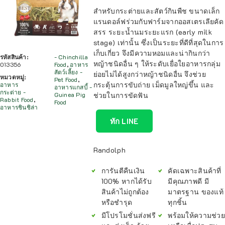
สำหรับกระต่ายและสัตว์กินพืช ขนาดเล็ก
แรนดอล์ฟร่วมกับฟาร์มจากออสเตรเลียคัด
สรร ระยะน้ำนมระยะแรก (early milk
stage) เท่านั้น ซึ่งเป็นระยะที่ดีที่สุดในการ
เก็บเกี่ยว จึงมีความหอมและน่ากินกว่า
รหัสสินค้า:
- Chinchilla
หญ้าชนิดอื่น ๆ ให้ระดับเยื่อใยอาหารกลุ่ม
013356
Food
,
อาหาร
สัตว์เลี้ยง -
ย่อยไม่ได้สูงกว่าหญ้าชนิดอื่น จึงช่วย
หมวดหมู่:
Pet Food
,
กระตุ้นการขับถ่าย เม็ดมูลใหญ่ขึ้น และ
อาหาร
อาหารแกสบี้ -
กระต่าย -
Guinea Pig
ช่วยในการขัดฟัน
Rabbit Food
,
Food
อาหารชินชิล่า
ทัก LINE
Randolph
การันตีคืนเงิน
คัดเฉพาะสินค้าที่
100% หากได้รับ
มีคุณภาพดี มี
สินค้าไม่ถูกต้อง
มาตรฐาน ของแท้
หรือชำรุด
ทุกชิ้น
มีโปรโมชั่นส่งฟรี
พร้อมให้ความช่วย