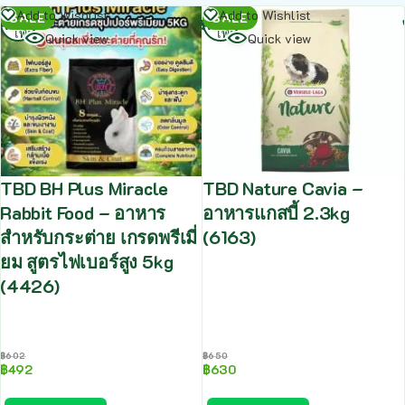
อ่าน
อ่าน
Add to Wishlist
Add to Wishlist
SALE
SALE
เพิ่ม
เพิ่ม
Quick view
Quick view
TBD BH Plus Miracle
TBD Nature Cavia –
Rabbit Food – อาหาร
อาหารแกสบี้ 2.3kg
สำหรับกระต่าย เกรดพรีเมี่
(6163)
ยม สูตรไฟเบอร์สูง 5kg
(4426)
฿
602
฿
650
฿
492
฿
630