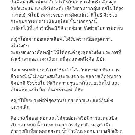
อัลฟัลฟ่าเพื่อเพิ่มระดับโปรตีนในอาหารสำหรับเลี้ยงลูก
สัตว์และแม่ และยังให้ระดับเยื่อใยอาหารกลุ่มย่อยไม่ได้สูง
กว่าหญ้าทิโมธี เพราะระยะการตัดแก่กว่าทิโมธี จึงช่วย
กระตุ้นการขับถ่ายเม็ดมูลใหญ่ขึ้น นอกจากนี้
เปลือกไม้ที่แก่กว่านี้จะมีซิลิกาอยู่มาก จึงช่วยในการขัดฟัน
หญ้าโอ๊ตจากออสเตรเลียจะได้รับความนิยมสูงเพราะ
จริงจังกับ
ระยะของการตัดหญ้า ให้ได้คุณค่าสูงสุดจริงจัง ประเทศที่
นำเข้าจากออสเตรเลียมากที่สุดแห่งหนึ่งคือ ญี่ปุ่น
สัตวแพทย์มักแนะนำให้ใช้หญ้าโอ๊ต ในกระต่ายที่พบการ
สึกของฟันไม่เหมาะสมในระยะแรก จะลดการเกิดฟันยาว
ผิดปกติ จึงช่วยไม่ให้เกิดความรุนแรงในระยะถัดไป และ
เป็นแหล่งเสริมวิตามินเอธรรมชาติที่ด
หญ้าโอ๊ตระยะที่ดีที่สุดสำหรับกระต่ายและสัตว์กินพืช
ขนาดเล็ก
คือช่วงเริ่มออกดอกและได้ผลอ่อน หรือมีการสะสมแป้ง
เรียกว่า ระยะน้ำนมระยะแรก (early milk stage) เมื่อ
ทำการบีบที่ยอดดอกจะพบน้ำข้าวไหลออกมา บางทีก็เรียก