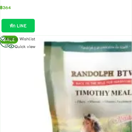
฿
364
ทัก LINE
อ่าน
Add to Wishlist
SALE
เพิ่ม
Quick view