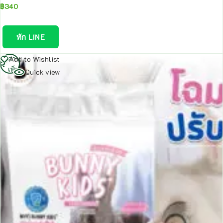
฿
340
ทัก LINE
อ่าน
Add to Wishlist
เพิ่ม
Quick view