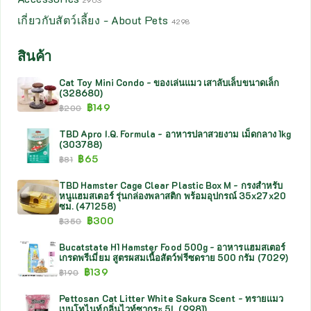
2903
เกี่ยวกับสัตว์เลี้ยง - About Pets
4298
สินค้า
Cat Toy Mini Condo - ของเล่นแมว เสาลับเล็บขนาดเล็ก
(328680)
฿
149
฿
200
TBD Apro I.Q. Formula - อาหารปลาสวยงาม เม็ดกลาง 1kg
(303788)
฿
65
฿
81
TBD Hamster Cage Clear Plastic Box M - กรงสำหรับ
หนูแฮมสเตอร์ รุ่นกล่องพลาสติก พร้อมอุปกรณ์ 35x27x20
ซม. (471258)
฿
300
฿
350
Bucatstate H1 Hamster Food 500g - อาหารแฮมสเตอร์
เกรดพรีเมี่ยม สูตรผสมเนื้อสัตว์ฟรีซดราย 500 กรัม (7029)
฿
139
฿
190
Pettosan Cat Litter White Sakura Scent - ทรายแมว
เบนโทไนท์กลิ่นไวท์ซากุระ 5L (9981)