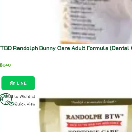
TBD Randolph Bunny Care Adult Formula (Dental 
฿
340
ทัก LINE
อ่าน
Add to Wishlist
เพิ่ม
Quick view