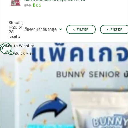
฿
65
฿
75
Showing
1–20 of
เรียงตามลำดับล่าสุด
FILTER
FILTER
25
results
อ่าน
Add to Wishlist
เพิ่ม
Quick view