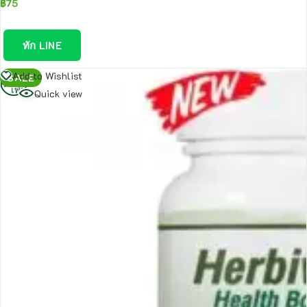
฿
75
ทัก LINE
อ่าน
Add to Wishlist
SALE
เพิ่ม
Quick view