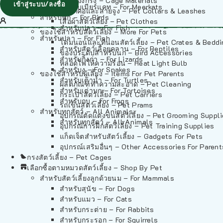
วัสดุรองกรง – Cage Materials
เข้าสู่ระบบ/ลงชื่อ
สำหรับเมียร์แคท – For Meerkats
ปลอกคอและสายจูง – Pet Collars & Leashes
สำหรับนก – For Birds
เสื้อผ้าสัตว์เลี้ยง – Pet Clothes
สำหรับปลา – For Fish
ของใช้สำหรับสัตว์เลี้ยง – More For Pets
สำหรับปลา – For Fish
โดมนอนและที่นอนสัตว์เลี้ยง – Pet Crates & Bedd
สำหรับสัตว์เลื้อยคลาน – For Reptiles
ของประดับสำหรับนก – Bird Accessories
สำหรับกิ้งก่า – For Lizards
หลอดไฟให้ความร้อน – Heat Light Bulb
สำหรับงู – For Snakes
ของใช้สำหรับผู้เลี้ยง – Items For Pet Parents
สำหรับเต่าน้ำ – For Turtles
ผลิตภัณฑ์ทำความสะอาด – Pet Cleaning
สำหรับเต่าบก – For Tortoises
กระเป๋าสัตว์เลี้ยง – Pet Carriers
สำหรับกบ – For Frogs
รถเข็นสัตว์เลี้ยง – Pet Prams
สำหรับทุกสัตว์ – All Animals
อุปกรณ์ตัดแต่งขนสัตว์เลี้ยง – Pet Grooming Suppl
สำหรับทุกสัตว์ – All Animals
อุปกรณ์การฝึกสัตว์เลี้ยง – Pet Training Supplies
แก็ดเจ็ตสำหรับสัตว์เลี้ยง – Gadgets For Pets
อุปกรณ์เสริมอื่นๆ – Other Accessories For Parent
กรงสัตว์เลี้ยง – Pet Cages
เลือกซื้อตามหมวดสัตว์เลี้ยง – Shop By Pet
สำหรับสัตว์เลี้ยงลูกด้วยนม – For Mammals
สำหรับสุนัข – For Dogs
สำหรับแมว – For Cats
สำหรับกระต่าย – For Rabbits
สำหรับกระรอก – For Squirrels