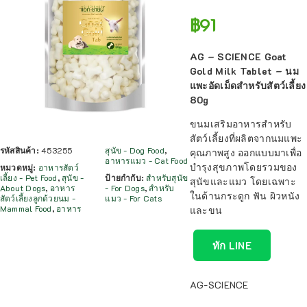
฿
91
AG – SCIENCE Goat
Gold Milk Tablet – นม
แพะอัดเม็ดสำหรับสัตว์เลี้ยง
80g
ขนมเสริมอาหารสำหรับ
สัตว์เลี้ยงที่ผลิตจากนมแพะ
รหัสสินค้า:
453255
สุนัข - Dog Food
,
คุณภาพสูง
ออกแบบมาเพื่อ
อาหารแมว - Cat Food
บำรุงสุขภาพโดยรวมของ
หมวดหมู่:
อาหารสัตว์
เลี้ยง - Pet Food
,
สุนัข -
ป้ายกำกับ:
สำหรับสุนัข
สุนัขและแมว
โดยเฉพาะ
About Dogs
,
อาหาร
- For Dogs
,
สำหรับ
ในด้านกระดูก ฟัน ผิวหนัง
สัตว์เลี้ยงลูกด้วยนม -
แมว - For Cats
Mammal Food
,
อาหาร
และขน
ทัก LINE
AG-SCIENCE