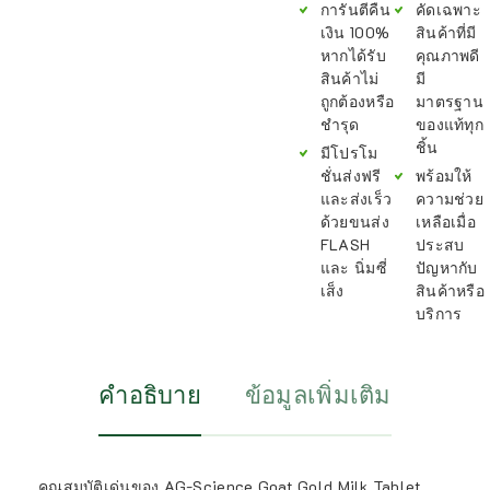
การันตีคืน
คัดเฉพาะ
เงิน 100%
สินค้าที่มี
หากได้รับ
คุณภาพดี
สินค้าไม่
มี
ถูกต้องหรือ
มาตรฐาน
ชำรุด
ของแท้ทุก
ชิ้น
มีโปรโม
ชั่นส่งฟรี
พร้อมให้
และส่งเร็ว
ความช่วย
ด้วยขนส่ง
เหลือเมื่อ
FLASH
ประสบ
และ นิ่มซี่
ปัญหากับ
เส็ง
สินค้าหรือ
บริการ
คำอธิบาย
ข้อมูลเพิ่มเติม
คุณสมบัติเด่นของ AG-Science Goat Gold Milk Tablet