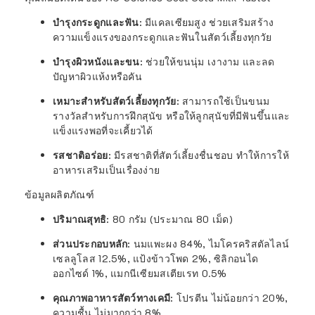
บำรุงกระดูกและฟัน
:
มีแคลเซียมสูง ช่วยเสริมสร้าง
ความแข็งแรงของกระดูกและฟันในสัตว์เลี้ยงทุกวัย
บำรุงผิวหนังและขน
:
ช่วยให้ขนนุ่ม เงางาม และลด
ปัญหาผิวแห้งหรือคัน
เหมาะสำหรับสัตว์เลี้ยงทุกวัย
:
สามารถใช้เป็นขนม
รางวัลสำหรับการฝึกสุนัข หรือให้ลูกสุนัขที่มีฟันขึ้นและ
แข็งแรงพอที่จะเคี้ยวได้
รสชาติอร่อย
:
มีรสชาติที่สัตว์เลี้ยงชื่นชอบ ทำให้การให้
อาหารเสริมเป็นเรื่องง่าย
ข้อมูลผลิตภัณฑ์
ปริมาณสุทธิ
:
80 กรัม (ประมาณ 80 เม็ด)
ส่วนประกอบหลัก
:
นมแพะผง 84%, ไมโครคริสตัลไลน์
เซลลูโลส 12.5%, แป้งข้าวโพด 2%, ซิลิกอนได
ออกไซด์ 1%, แมกนีเซียมสเตียเรท 0.5%
คุณภาพอาหารสัตว์ทางเคมี
:
โปรตีน ไม่น้อยกว่า 20%,
ความชื้น ไม่มากกว่า 8%