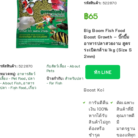
รหัสสินค้า:
522870
฿
65
Big Boom Fish Food
Boost Growth – บิ๊กบึ้ม
อาหารปลาสวยงาม สูตร
ระเบิดกล้าม 1kg (Size S
2mm)
รหัสสินค้า:
522870
กับสัตว์เลี้ยง - About
Pets
ทัก LINE
หมวดหมู่:
อาหารสัตว์
เลี้ยง - Pet Food
,
ปลา
ป้ายกำกับ:
สำหรับปลา
- About Fish
,
อาหาร
- For Fish
ปลา - Fish Food
,
เกี่ยว
Boost Koi
การันตีคืน
คัดเฉพาะ
เงิน 100%
สินค้าที่มี
หากได้รับ
คุณภาพดี
สินค้าไม่ถูก
มี
ต้องหรือ
มาตรฐาน
ชำรุด
ของแท้ทุก