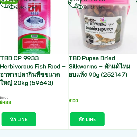
เพิ่ม
เพิ่ม
Quick view
Quick view
TBD CP 9933
TBD Pupae Dried
Herbivorous Fish Food –
Silkworms – ดักแด้ไหม
อาหารปลากินพืชขนาด
อบแห้ง 90g (252147)
ใหญ่ 20kg (59643)
฿
500
฿
100
฿
488
ทัก LINE
ทัก LINE