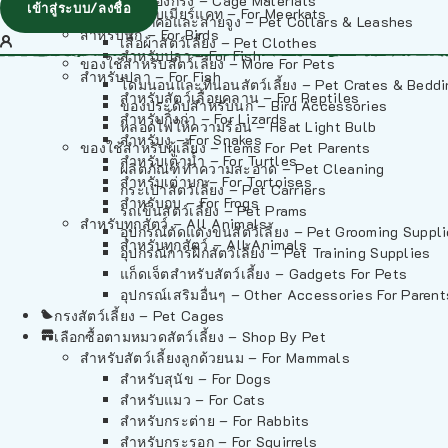
วัสดุรองกรง – Cage Materials
เข้าสู่ระบบ/ลงชื่อ
สำหรับเมียร์แคท – For Meerkats
ปลอกคอและสายจูง – Pet Collars & Leashes
สำหรับนก – For Birds
เสื้อผ้าสัตว์เลี้ยง – Pet Clothes
สำหรับปลา – For Fish
ของใช้สำหรับสัตว์เลี้ยง – More For Pets
สำหรับปลา – For Fish
โดมนอนและที่นอนสัตว์เลี้ยง – Pet Crates & Bedd
สำหรับสัตว์เลื้อยคลาน – For Reptiles
ของประดับสำหรับนก – Bird Accessories
สำหรับกิ้งก่า – For Lizards
หลอดไฟให้ความร้อน – Heat Light Bulb
สำหรับงู – For Snakes
ของใช้สำหรับผู้เลี้ยง – Items For Pet Parents
สำหรับเต่าน้ำ – For Turtles
ผลิตภัณฑ์ทำความสะอาด – Pet Cleaning
สำหรับเต่าบก – For Tortoises
กระเป๋าสัตว์เลี้ยง – Pet Carriers
สำหรับกบ – For Frogs
รถเข็นสัตว์เลี้ยง – Pet Prams
สำหรับทุกสัตว์ – All Animals
อุปกรณ์ตัดแต่งขนสัตว์เลี้ยง – Pet Grooming Suppl
สำหรับทุกสัตว์ – All Animals
อุปกรณ์การฝึกสัตว์เลี้ยง – Pet Training Supplies
แก็ดเจ็ตสำหรับสัตว์เลี้ยง – Gadgets For Pets
อุปกรณ์เสริมอื่นๆ – Other Accessories For Parent
กรงสัตว์เลี้ยง – Pet Cages
เลือกซื้อตามหมวดสัตว์เลี้ยง – Shop By Pet
สำหรับสัตว์เลี้ยงลูกด้วยนม – For Mammals
สำหรับสุนัข – For Dogs
สำหรับแมว – For Cats
สำหรับกระต่าย – For Rabbits
สำหรับกระรอก – For Squirrels