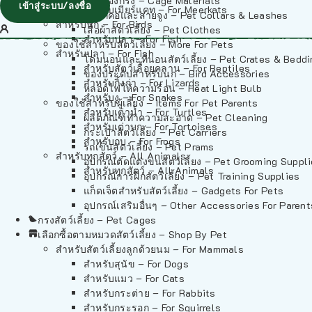
วัสดุรองกรง – Cage Materials
เข้าสู่ระบบ/ลงชื่อ
สำหรับเมียร์แคท – For Meerkats
ปลอกคอและสายจูง – Pet Collars & Leashes
สำหรับนก – For Birds
เสื้อผ้าสัตว์เลี้ยง – Pet Clothes
สำหรับปลา – For Fish
ของใช้สำหรับสัตว์เลี้ยง – More For Pets
สำหรับปลา – For Fish
โดมนอนและที่นอนสัตว์เลี้ยง – Pet Crates & Bedd
สำหรับสัตว์เลื้อยคลาน – For Reptiles
ของประดับสำหรับนก – Bird Accessories
สำหรับกิ้งก่า – For Lizards
หลอดไฟให้ความร้อน – Heat Light Bulb
สำหรับงู – For Snakes
ของใช้สำหรับผู้เลี้ยง – Items For Pet Parents
สำหรับเต่าน้ำ – For Turtles
ผลิตภัณฑ์ทำความสะอาด – Pet Cleaning
สำหรับเต่าบก – For Tortoises
กระเป๋าสัตว์เลี้ยง – Pet Carriers
สำหรับกบ – For Frogs
รถเข็นสัตว์เลี้ยง – Pet Prams
สำหรับทุกสัตว์ – All Animals
อุปกรณ์ตัดแต่งขนสัตว์เลี้ยง – Pet Grooming Suppl
สำหรับทุกสัตว์ – All Animals
อุปกรณ์การฝึกสัตว์เลี้ยง – Pet Training Supplies
แก็ดเจ็ตสำหรับสัตว์เลี้ยง – Gadgets For Pets
อุปกรณ์เสริมอื่นๆ – Other Accessories For Parent
กรงสัตว์เลี้ยง – Pet Cages
เลือกซื้อตามหมวดสัตว์เลี้ยง – Shop By Pet
สำหรับสัตว์เลี้ยงลูกด้วยนม – For Mammals
สำหรับสุนัข – For Dogs
สำหรับแมว – For Cats
สำหรับกระต่าย – For Rabbits
สำหรับกระรอก – For Squirrels