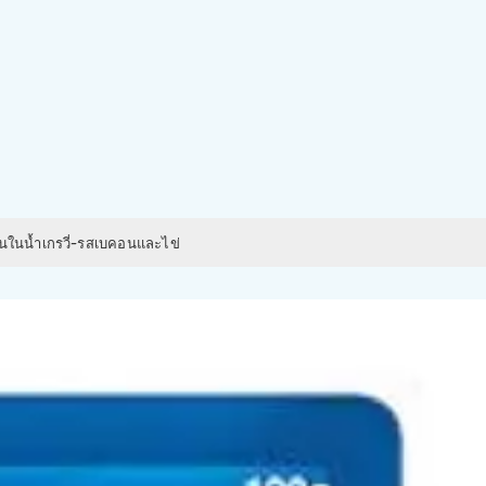
้นในน้ำเกรวี่-รสเบคอนและไข่