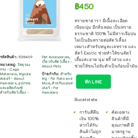
฿
450
ทรายซาฮารา มีเนื้อละเอียด
เนียนนุ่ม มีกลิ่นหอม เป็นทราย
ธรรมชาติ 100% ไม่มีสารเจือปน
ไม่เป็นอันตรายต่อสัตว์เลี้ยง
เหมาะสำหรับหนูทะเลทราย และ
สัตว์ Exotic ช่วยทำให้ขนสัตว์
รหัสสินค้า:
538409
Pet Accessories
,
เลี้ยงสะอาด นุ่ม พริ้วสวย และ
เกี่ยวกับสัตว์เลี้ยง -
หมวดหมู่:
วัสดุรอง
ช่วยให้ขนไม่จับตัวเป็นก้อนน้ำมัน
About Pets
กรง - Cage
Materials
,
หนูแฮม
ป้ายกำกับ:
สำหรับ
สเตอร์ - About
หนู - For Rats and
ทัก LINE
Hamsters
,
อุปกรณ
Mice
,
สำหรับแฮมส
และผลิตภัณฑ์
เตอร์ - For
สำหรับสัตว์เลี้ยง -
Hamsters
Bucatstate
การันตีคืน
คัดเฉพาะ
เงิน 100%
สินค้าที่มี
หากได้รับ
คุณภาพดี มี
สินค้าไม่ถูก
มาตรฐาน
ต้องหรือ
ของแท้ทุกชิ้น