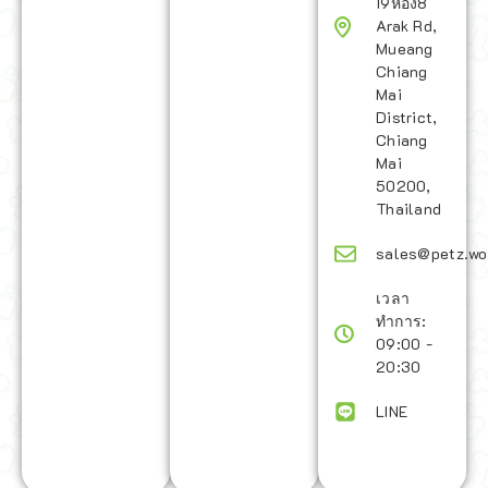
19ห้อง8
Arak Rd,
Mueang
Chiang
Mai
District,
Chiang
Mai
50200,
Thailand
sales@petz.wo
เวลา
ทำการ:
09:00 -
20:30
LINE