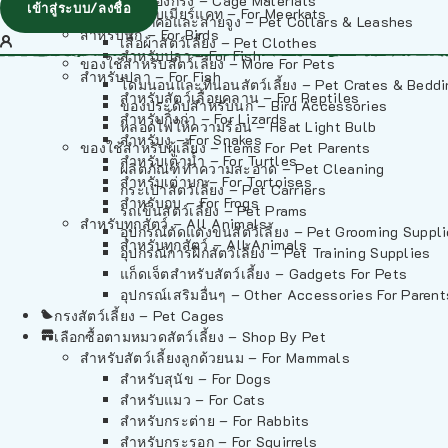
วัสดุรองกรง – Cage Materials
เข้าสู่ระบบ/ลงชื่อ
สำหรับเมียร์แคท – For Meerkats
ปลอกคอและสายจูง – Pet Collars & Leashes
สำหรับนก – For Birds
เสื้อผ้าสัตว์เลี้ยง – Pet Clothes
สำหรับปลา – For Fish
ของใช้สำหรับสัตว์เลี้ยง – More For Pets
สำหรับปลา – For Fish
โดมนอนและที่นอนสัตว์เลี้ยง – Pet Crates & Bedd
สำหรับสัตว์เลื้อยคลาน – For Reptiles
ของประดับสำหรับนก – Bird Accessories
สำหรับกิ้งก่า – For Lizards
หลอดไฟให้ความร้อน – Heat Light Bulb
สำหรับงู – For Snakes
ของใช้สำหรับผู้เลี้ยง – Items For Pet Parents
สำหรับเต่าน้ำ – For Turtles
ผลิตภัณฑ์ทำความสะอาด – Pet Cleaning
สำหรับเต่าบก – For Tortoises
กระเป๋าสัตว์เลี้ยง – Pet Carriers
สำหรับกบ – For Frogs
รถเข็นสัตว์เลี้ยง – Pet Prams
สำหรับทุกสัตว์ – All Animals
อุปกรณ์ตัดแต่งขนสัตว์เลี้ยง – Pet Grooming Suppl
สำหรับทุกสัตว์ – All Animals
อุปกรณ์การฝึกสัตว์เลี้ยง – Pet Training Supplies
แก็ดเจ็ตสำหรับสัตว์เลี้ยง – Gadgets For Pets
อุปกรณ์เสริมอื่นๆ – Other Accessories For Parent
กรงสัตว์เลี้ยง – Pet Cages
เลือกซื้อตามหมวดสัตว์เลี้ยง – Shop By Pet
สำหรับสัตว์เลี้ยงลูกด้วยนม – For Mammals
สำหรับสุนัข – For Dogs
สำหรับแมว – For Cats
สำหรับกระต่าย – For Rabbits
สำหรับกระรอก – For Squirrels