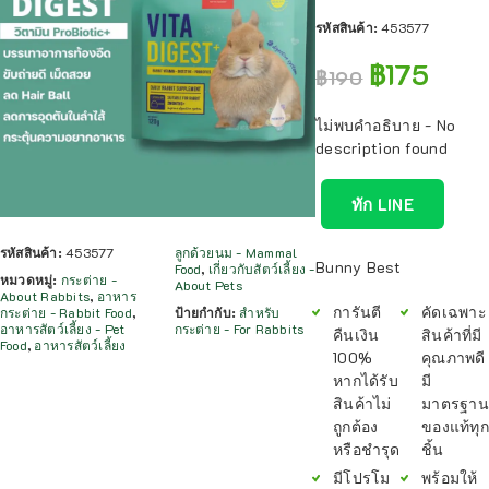
รหัสสินค้า:
453577
฿
175
฿
190
ไม่พบคำอธิบาย - No
description found
ทัก LINE
รหัสสินค้า:
453577
ลูกด้วยนม - Mammal
Bunny Best
Food
,
เกี่ยวกับสัตว์เลี้ยง -
หมวดหมู่:
กระต่าย -
About Pets
About Rabbits
,
อาหาร
การันตี
คัดเฉพาะ
กระต่าย - Rabbit Food
,
ป้ายกำกับ:
สำหรับ
อาหารสัตว์เลี้ยง - Pet
กระต่าย - For Rabbits
คืนเงิน
สินค้าที่มี
Food
,
อาหารสัตว์เลี้ยง
100%
คุณภาพดี
หากได้รับ
มี
สินค้าไม่
มาตรฐาน
ถูกต้อง
ของแท้ทุก
หรือชำรุด
ชิ้น
มีโปรโม
พร้อมให้