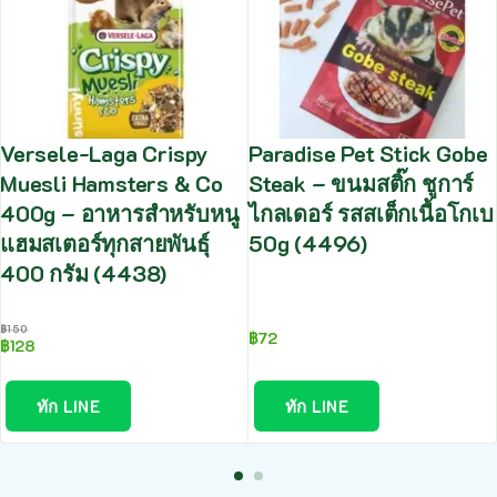
Versele-Laga Crispy
Paradise Pet Stick Gobe
Muesli Hamsters & Co
Steak – ขนมสติ๊ก ชูการ์
400g – อาหารสำหรับหนู
ไกลเดอร์ รสสเต็กเนื้อโกเบ
แฮมสเตอร์ทุกสายพันธุ์
50g (4496)
400 กรัม (4438)
฿
150
฿
72
฿
128
ทัก LINE
ทัก LINE