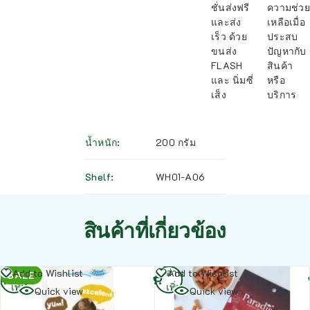
ชั่นส่งฟรี
ความช่วย
และส่ง
เหลือเมื่อ
เร็ว ด้วย
ประสบ
ขนส่ง
ปัญหากับ
FLASH
สินค้า
และ นิ่มซี่
หรือ
เส็ง
บริการ
น้ำหนัก
200 กรัม
Shelf
WH01-A06
สินค้าที่เกี่ยวข้อง
อ่าน
อ่าน
Add to Wishlist
Add to Wishlist
SALE
เพิ่ม
เพิ่ม
Quick view
Quick view