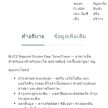
ขนส่ง
ปัญหากับ
FLASH
สินค้า
และ นิ่มซี่
หรือ
เส็ง
บริการ
คำอธิบาย
ข้อมูลเพิ่มเติม
BUZZ Beyond Gluten Free Tuna Flavor – อาหารเม็ด
สำหรับแมวสำหรับแมวโต ทุกสายพันธุ์ รสเนื้อปลาทูน่า 1kg
คุณประโยชน์
บำรุงสายตาและสมอง – ทอรีน เมไทโอนีน และ
แอลไลซีน กรดอะมิโนจำเป็นต่อแมว ช่วยบำรุงสมอง
สายตา และสุขภาพโดยรวม
บำรุงกระดูกและฟัน – แคลเซียมและฟอสฟอรัส บำรุง
กระดูกและฟัน
ลดกลิ่นมูล – สารสกัดยัคคา ชิดิเจอร่า ช่วยลดกลิ่น