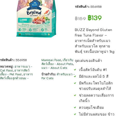
รหัสสินค้า:
556958
฿
139
฿
159
BUZZ Beyond Gluten
Free Tuna Flavor –
อาหารเม็ดสำหรับแมว
สำหรับแมวโต ทุกสาย
พันธุ์ รสเนื้อปลาทูน่า 1kg
รหัสสินค้า:
556958
Mammal Food
,
เกี่ยวกับ
จุดเด่นของสินค้า
สัตว์เลี้ยง - About Pets
,
หมวดหมู่:
อาหารแมว -
แมว - About Cats
เนื้อสัตว์อันดับ #1
Cat Food
,
อาหารสัตว์
เลี้ยง - Pet Food
,
อาหาร
ป้ายกำกับ:
สำหรับแมว -
มีผักและผลไม้ 5 สี
สัตว์เลี้ยงลูกด้วยนม -
For Cats
มีพรีและโพรไบโอติก
ช่วยปรับสมดุลลำไส้
ช่วยลดความเสี่ยงการ
เกิดนิ้ว
ควบคุมโซเดียม
ไม่มีส่วนผสมของ ข้าว