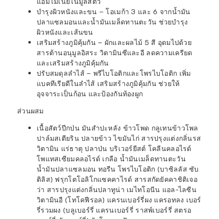
แอมโมเนียในมูลสัตว์
บำรุงผิวหนังและขน – โอเมก้า 3 และ 6 จากน้ำมัน
ปลาแซลมอนและน้ำมันเมล็ดทานตะวัน ช่วยบำรุง
ผิวหนังและเส้นขน
เสริมสร้างภูมิคุ้มกัน – ผักและผลไม้ 5 สี อุดมไปด้วย
สารต้านอนุมูลอิสระ วิตามินซีและอี ลดความเครียด
และเสริมสร้างภูมิคุ้มกัน
ปรับสมดุลลำไส้ – พรีไบโอติกและโพรไบโอติก เพิ่ม
แบคทีเรียดีในลำไส้ เสริมสร้างภูมิคุ้มกัน ช่วยให้
อุจจาระเป็นก้อน และป้องกันท้องผูก
ส่วนผสม
เนื้อสัตว์ปีกป่น มันสำปะหลัง ข้าวโพด กลูเทนข้าวโพล
ปาล์มสเตียริน ปลายข้าว ไขมันไก่ สารปรุงแต่งกลิ่นรส
วิตามิน แร่ธาตุ ปลาป่น บริเวอร์ยีสต์ โคลีนคลอไรด์
โพแทสเซียมคลอไรด์ เกลือ น้ำมันเมล็ดทานตะวัน
น้ำมันปลาแซลมอน ทอรีน โพรไบโอติก (บาซิลลัส ซับ
ติลิส) ฟรุกโตโอลิโกแซคคาไรด์ สารสกัดยัคคาชิติเจอ
ว่า สารปรุงแต่งกลิ่นปลาทูน่า เมไทโอนีน แอล-ไลซีน
วิตามินอี (โทโคฟีรอล) แครนเบอร์รี่ผง แครอทลง เบอร์
รี่รวมผง (บลูเบอร์รี่ แครนเบอร์รี่ ราสพ์เบอร์รี่ สตรอ