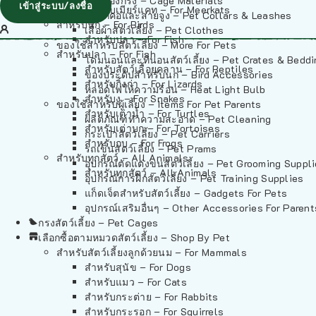
วัสดุรองกรง – Cage Materials
เข้าสู่ระบบ/ลงชื่อ
สำหรับเมียร์แคท – For Meerkats
ปลอกคอและสายจูง – Pet Collars & Leashes
สำหรับนก – For Birds
เสื้อผ้าสัตว์เลี้ยง – Pet Clothes
สำหรับปลา – For Fish
ของใช้สำหรับสัตว์เลี้ยง – More For Pets
สำหรับปลา – For Fish
โดมนอนและที่นอนสัตว์เลี้ยง – Pet Crates & Bedd
สำหรับสัตว์เลื้อยคลาน – For Reptiles
ของประดับสำหรับนก – Bird Accessories
สำหรับกิ้งก่า – For Lizards
หลอดไฟให้ความร้อน – Heat Light Bulb
สำหรับงู – For Snakes
ของใช้สำหรับผู้เลี้ยง – Items For Pet Parents
สำหรับเต่าน้ำ – For Turtles
ผลิตภัณฑ์ทำความสะอาด – Pet Cleaning
สำหรับเต่าบก – For Tortoises
กระเป๋าสัตว์เลี้ยง – Pet Carriers
สำหรับกบ – For Frogs
รถเข็นสัตว์เลี้ยง – Pet Prams
สำหรับทุกสัตว์ – All Animals
อุปกรณ์ตัดแต่งขนสัตว์เลี้ยง – Pet Grooming Suppl
สำหรับทุกสัตว์ – All Animals
อุปกรณ์การฝึกสัตว์เลี้ยง – Pet Training Supplies
แก็ดเจ็ตสำหรับสัตว์เลี้ยง – Gadgets For Pets
อุปกรณ์เสริมอื่นๆ – Other Accessories For Parent
กรงสัตว์เลี้ยง – Pet Cages
เลือกซื้อตามหมวดสัตว์เลี้ยง – Shop By Pet
สำหรับสัตว์เลี้ยงลูกด้วยนม – For Mammals
สำหรับสุนัข – For Dogs
สำหรับแมว – For Cats
สำหรับกระต่าย – For Rabbits
สำหรับกระรอก – For Squirrels