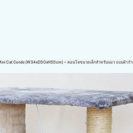
Mini Cat Condo (W34xD50xH55cm) – คอนโดขนาดเล็กสำหรับแมว แบบผ้ากำ