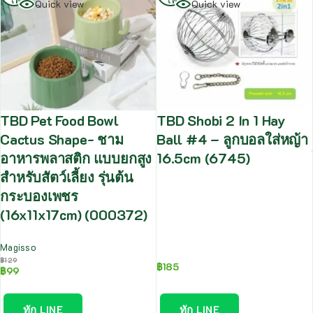
Quick view
Quick view
TBD Pet Food Bowl
TBD Shobi 2 In 1 Hay
Cactus Shape- ชาม
Ball #4 – ลูกบอลใส่หญ้า
อาหารพลาสติก แบบยกสูง
16.5cm (6745)
สำหรับสัตว์เลี้ยง รุ่นต้น
กระบองเพชร
(16x11x17cm) (000372)
Magisso
฿
129
฿
185
฿
99
ทัก LINE
ทัก LINE