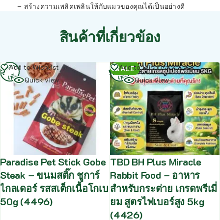
– สร้างความเพลิดเพลินให้กับแมวของคุณได้เป็นอย่างดี
สินค้าที่เกี่ยวข้อง
อ่าน
อ่าน
Add to Wishlist
Add to Wishlist
SALE
เพิ่ม
เพิ่ม
Quick view
Quick view
Paradise Pet Stick Gobe
TBD BH Plus Miracle
Steak – ขนมสติ๊ก ชูการ์
Rabbit Food – อาหาร
ไกลเดอร์ รสสเต็กเนื้อโกเบ
สำหรับกระต่าย เกรดพรีเมี่
50g (4496)
ยม สูตรไฟเบอร์สูง 5kg
(4426)