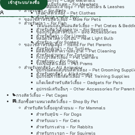
วัสดุรองกรง – Cage Materials
เข้าสู่ระบบ/ลงชื่อ
สำหรับเมียร์แคท – For Meerkats
ปลอกคอและสายจูง – Pet Collars & Leashes
สำหรับนก – For Birds
เสื้อผ้าสัตว์เลี้ยง – Pet Clothes
สำหรับปลา – For Fish
ของใช้สำหรับสัตว์เลี้ยง – More For Pets
สำหรับปลา – For Fish
โดมนอนและที่นอนสัตว์เลี้ยง – Pet Crates & Bedd
สำหรับสัตว์เลื้อยคลาน – For Reptiles
ของประดับสำหรับนก – Bird Accessories
สำหรับกิ้งก่า – For Lizards
หลอดไฟให้ความร้อน – Heat Light Bulb
สำหรับงู – For Snakes
ของใช้สำหรับผู้เลี้ยง – Items For Pet Parents
สำหรับเต่าน้ำ – For Turtles
ผลิตภัณฑ์ทำความสะอาด – Pet Cleaning
สำหรับเต่าบก – For Tortoises
กระเป๋าสัตว์เลี้ยง – Pet Carriers
สำหรับกบ – For Frogs
รถเข็นสัตว์เลี้ยง – Pet Prams
สำหรับทุกสัตว์ – All Animals
อุปกรณ์ตัดแต่งขนสัตว์เลี้ยง – Pet Grooming Suppl
สำหรับทุกสัตว์ – All Animals
อุปกรณ์การฝึกสัตว์เลี้ยง – Pet Training Supplies
แก็ดเจ็ตสำหรับสัตว์เลี้ยง – Gadgets For Pets
อุปกรณ์เสริมอื่นๆ – Other Accessories For Parent
กรงสัตว์เลี้ยง – Pet Cages
เลือกซื้อตามหมวดสัตว์เลี้ยง – Shop By Pet
สำหรับสัตว์เลี้ยงลูกด้วยนม – For Mammals
สำหรับสุนัข – For Dogs
สำหรับแมว – For Cats
สำหรับกระต่าย – For Rabbits
สำหรับกระรอก – For Squirrels