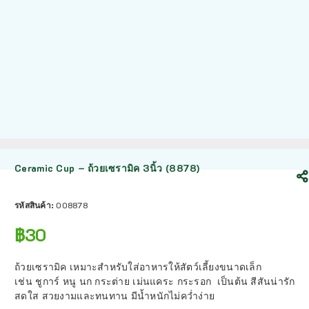
Ceramic Cup – ถ้วยเซรามิค 3นิ้ว (8878)
รหัสสินค้า:
008878
฿
30
ถ้วยเซรามิค เหมาะสำหรับใส่อาหารให้สัตว์เลี้ยงขนาดเล็ก
เช่น ชูการ์ หนู นก กระต่าย เม่นแคระ กระรอก เป็นต้น สีสันน่ารัก
สดใส สวยงามและทนทาน มีน้ำหนักไม่คว่ำง่าย