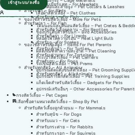
วัสดุรองกรง – Cage Materials
เข้าสู่ระบบ/ลงชื่อ
สำหรับเมียร์แคท – For Meerkats
ปลอกคอและสายจูง – Pet Collars & Leashes
สำหรับนก – For Birds
เสื้อผ้าสัตว์เลี้ยง – Pet Clothes
สำหรับปลา – For Fish
ของใช้สำหรับสัตว์เลี้ยง – More For Pets
สำหรับปลา – For Fish
โดมนอนและที่นอนสัตว์เลี้ยง – Pet Crates & Bedd
สำหรับสัตว์เลื้อยคลาน – For Reptiles
ของประดับสำหรับนก – Bird Accessories
สำหรับกิ้งก่า – For Lizards
หลอดไฟให้ความร้อน – Heat Light Bulb
สำหรับงู – For Snakes
ของใช้สำหรับผู้เลี้ยง – Items For Pet Parents
สำหรับเต่าน้ำ – For Turtles
ผลิตภัณฑ์ทำความสะอาด – Pet Cleaning
สำหรับเต่าบก – For Tortoises
กระเป๋าสัตว์เลี้ยง – Pet Carriers
สำหรับกบ – For Frogs
รถเข็นสัตว์เลี้ยง – Pet Prams
สำหรับทุกสัตว์ – All Animals
อุปกรณ์ตัดแต่งขนสัตว์เลี้ยง – Pet Grooming Suppl
สำหรับทุกสัตว์ – All Animals
อุปกรณ์การฝึกสัตว์เลี้ยง – Pet Training Supplies
แก็ดเจ็ตสำหรับสัตว์เลี้ยง – Gadgets For Pets
อุปกรณ์เสริมอื่นๆ – Other Accessories For Parent
กรงสัตว์เลี้ยง – Pet Cages
เลือกซื้อตามหมวดสัตว์เลี้ยง – Shop By Pet
สำหรับสัตว์เลี้ยงลูกด้วยนม – For Mammals
สำหรับสุนัข – For Dogs
สำหรับแมว – For Cats
สำหรับกระต่าย – For Rabbits
สำหรับกระรอก – For Squirrels