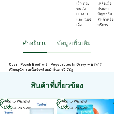
เร็ว ด้วย
เหลือเมื่อ
ขนส่ง
ประสบ
FLASH
ปัญหากับ
และ นิ่มซี่
สินค้าหรือ
เส็ง
บริการ
คำอธิบาย
ข้อมูลเพิ่มเติม
Cesar Pouch Beef with Vegetables in Gravy – อาหาร
เปียกสุนัข รสเนื้อวัวพร้อมผักในเกรวี่ 70g
สินค้าที่เกี่ยวข้อง
อ่าน
อ่าน
Add to Wishlist
Add to Wishlist
เพิ่ม
เพิ่ม
Quick view
Quick view