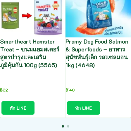
Smartheart Hamster
Pramy Dog Food Salmon
Treat – ขนมแฮมสเตอร์
& Superfoods – อาหาร
สูตรบำรุงและเสริม
สุนัขพันธุ์เล็ก รสแซลมอน
ภูมิคุ้มกัน 100g (5565)
1kg (4648)
฿
32
฿
140
ทัก LINE
ทัก LINE