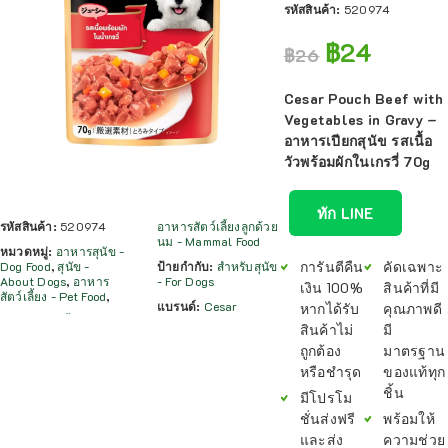
รหัสสินค้า:
520974
฿
24
฿
26
Cesar Pouch Beef with
Vegetables in Gravy –
อาหารเปียกสุนัข รสเนื้อ
วัวพร้อมผักในเกรวี่ 70g
ทัก LINE
รหัสสินค้า:
520974
อาหารสัตว์เลี้ยงลูกด้วย
นม - Mammal Food
หมวดหมู่:
อาหารสุนัข -
การันตีคืน
คัดเฉพาะ
Dog Food
,
สุนัข -
ป้ายกำกับ:
สำหรับสุนัข
About Dogs
,
อาหาร
- For Dogs
เงิน 100%
สินค้าที่มี
สัตว์เลี้ยง - Pet Food
,
แบรนด์:
Cesar
หากได้รับ
คุณภาพดี
สินค้าไม่
มี
ถูกต้อง
มาตรฐาน
หรือชำรุด
ของแท้ทุก
ชิ้น
มีโปรโม
ชั่นส่งฟรี
พร้อมให้
และส่ง
ความช่วย