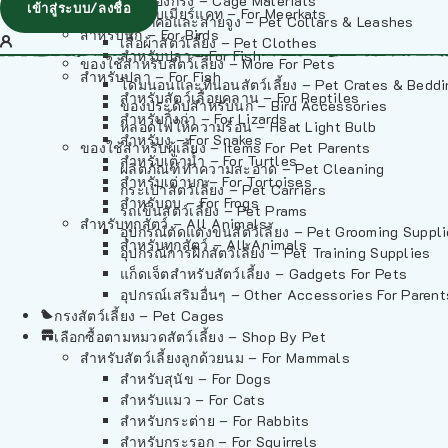
วัสดุรองกรง – Cage Materials
เข้าสู่ระบบ/ลงชื่อ
สำหรับเมียร์แคท – For Meerkats
ปลอกคอและสายจูง – Pet Collars & Leashes
สำหรับนก – For Birds
เสื้อผ้าสัตว์เลี้ยง – Pet Clothes
สำหรับปลา – For Fish
ของใช้สำหรับสัตว์เลี้ยง – More For Pets
สำหรับปลา – For Fish
โดมนอนและที่นอนสัตว์เลี้ยง – Pet Crates & Bedd
สำหรับสัตว์เลื้อยคลาน – For Reptiles
ของประดับสำหรับนก – Bird Accessories
สำหรับกิ้งก่า – For Lizards
หลอดไฟให้ความร้อน – Heat Light Bulb
สำหรับงู – For Snakes
ของใช้สำหรับผู้เลี้ยง – Items For Pet Parents
สำหรับเต่าน้ำ – For Turtles
ผลิตภัณฑ์ทำความสะอาด – Pet Cleaning
สำหรับเต่าบก – For Tortoises
กระเป๋าสัตว์เลี้ยง – Pet Carriers
สำหรับกบ – For Frogs
รถเข็นสัตว์เลี้ยง – Pet Prams
สำหรับทุกสัตว์ – All Animals
อุปกรณ์ตัดแต่งขนสัตว์เลี้ยง – Pet Grooming Suppl
สำหรับทุกสัตว์ – All Animals
อุปกรณ์การฝึกสัตว์เลี้ยง – Pet Training Supplies
แก็ดเจ็ตสำหรับสัตว์เลี้ยง – Gadgets For Pets
อุปกรณ์เสริมอื่นๆ – Other Accessories For Parent
กรงสัตว์เลี้ยง – Pet Cages
เลือกซื้อตามหมวดสัตว์เลี้ยง – Shop By Pet
สำหรับสัตว์เลี้ยงลูกด้วยนม – For Mammals
สำหรับสุนัข – For Dogs
สำหรับแมว – For Cats
สำหรับกระต่าย – For Rabbits
สำหรับกระรอก – For Squirrels